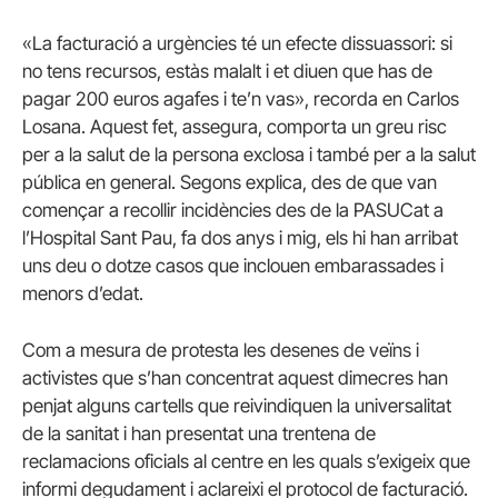
«La facturació a urgències té un efecte dissuassori: si
no tens recursos, estàs malalt i et diuen que has de
pagar 200 euros agafes i te’n vas», recorda en Carlos
Losana. Aquest fet, assegura, comporta un greu risc
per a la salut de la persona exclosa i també per a la salut
pública en general. Segons explica, des de que van
començar a recollir incidències des de la PASUCat a
l’Hospital Sant Pau, fa dos anys i mig, els hi han arribat
uns deu o dotze casos que inclouen embarassades i
menors d’edat.
Com a mesura de protesta les desenes de veïns i
activistes que s’han concentrat aquest dimecres han
penjat alguns cartells que reivindiquen la universalitat
de la sanitat i han presentat una trentena de
reclamacions oficials al centre en les quals s’exigeix que
informi degudament i aclareixi el protocol de facturació.