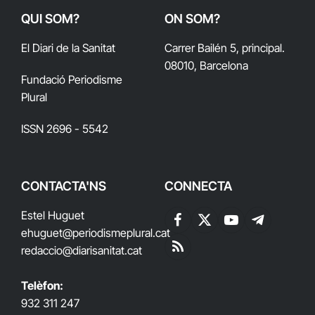
QUI SOM?
ON SOM?
El Diari de la Sanitat
Carrer Bailén 5, principal.
08010, Barcelona
Fundació Periodisme
Plural
ISSN 2696 - 5542
CONTACTA'NS
CONNECTA
Estel Huguet
Facebook
X
YouTube
Telegram
ehuguet
@periodismeplural.cat
(Twitter)
redaccio@diarisanitat.cat
RSS
Telèfon:
932 311 247