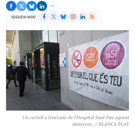
Facebook
X
Bluesky
Instagram
LinkedIn
RSS
SEGUEIX-NOS!
(Twitter)
Un cartell a l'entrada de l'Hospital Sant Pau aquest
dimecres. / BLANCA BLAY