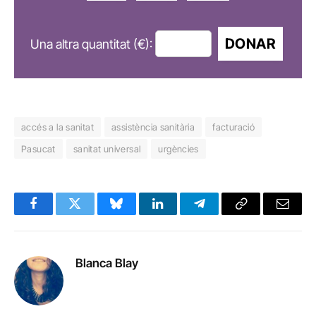
DONAR
Una altra quantitat (€):
accés a la sanitat
assistència sanitària
facturació
Pasucat
sanitat universal
urgències
Facebook
Twitter
Bluesky
LinkedIn
Telegram
Copy
Email
Link
Blanca Blay