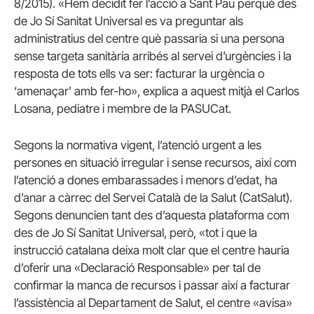
8/2015). «Hem decidit fer l’acció a Sant Pau perquè des
de Jo Sí Sanitat Universal es va preguntar als
administratius del centre què passaria si una persona
sense targeta sanitària arribés al servei d’urgències i la
resposta de tots ells va ser: facturar la urgència o
‘amenaçar’ amb fer-ho», explica a aquest mitjà el Carlos
Losana, pediatre i membre de la PASUCat.
Segons la normativa vigent, l’atenció urgent a les
persones en situació irregular i sense recursos, així com
l’atenció a dones embarassades i menors d’edat, ha
d’anar a càrrec del Servei Català de la Salut (CatSalut).
Segons denuncien tant des d’aquesta plataforma com
des de Jo Sí Sanitat Universal, però, «tot i que la
instrucció catalana deixa molt clar que el centre hauria
d’oferir una «Declaració Responsable» per tal de
confirmar la manca de recursos i passar així a facturar
l’assistència al Departament de Salut, el centre «avisa»