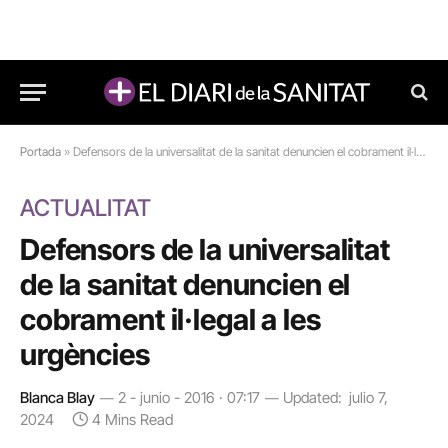
Portada
»
Defensors de la universalitat de la sanitat denuncien el cobrament il·legal a les urgències
ACTUALITAT
Defensors de la universalitat
de la sanitat denuncien el
cobrament il·legal a les
urgències
Blanca Blay
2 - junio - 2016 · 07:17
Updated:
julio 7,
2024
4 Mins Read