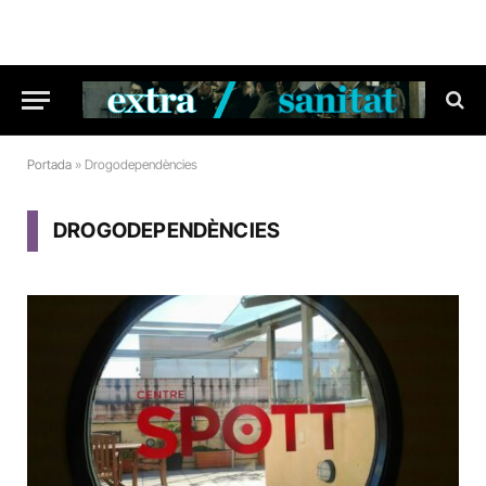
Portada
»
Drogodependències
DROGODEPENDÈNCIES