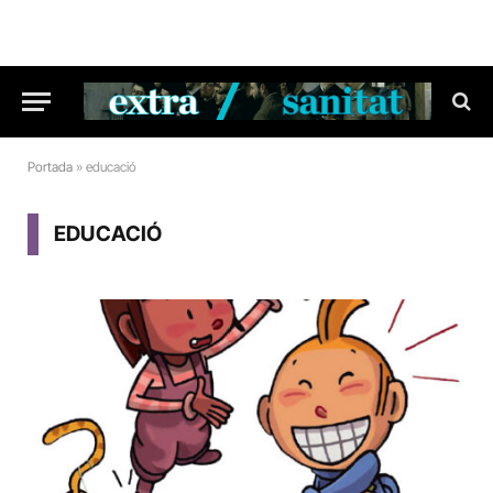
Portada
»
educació
EDUCACIÓ