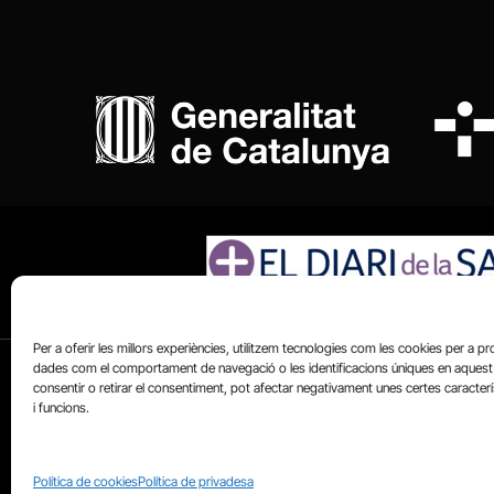
Per a oferir les millors experiències, utilitzem tecnologies com les cookies per a p
dades com el comportament de navegació o les identificacions úniques en aquest 
consentir o retirar el consentiment, pot afectar negativament unes certes caracter
i funcions.
Política de cookies
Política de privadesa