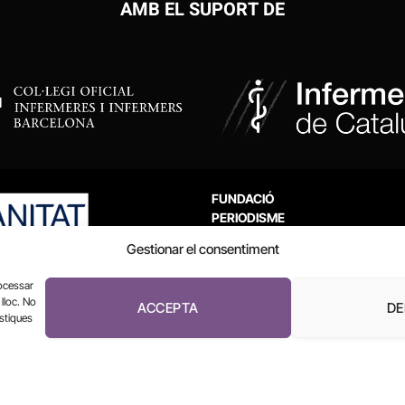
AMB EL SUPORT DE
FUNDACIÓ
PERIODISME
PLURAL
Gestionar el consentiment
rocessar
lloc. No
ACCEPTA
DE
ístiques
El Diari de la Sanitat, 2026