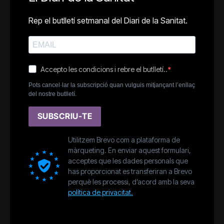
Rep el butlletí setmanal del Diari de la Sanitat.
Accepto les condicions i rebre el butlletí..
Pots cancel·lar la subscripció quan vulguis mitjançant l’enllaç
del nostre butlletí.
SUBSCRIU-TE
Utilitzem Brevo com a plataforma de
màrqueting. En enviar aquest formulari,
acceptes que les dades personals que
has proporcionat es transferiran a Brevo
perquè les processi, d’acord amb la seva
política de privacitat.