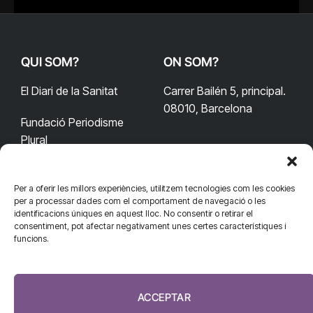
QUI SOM?
ON SOM?
El Diari de la Sanitat
Carrer Bailén 5, principal.
08010, Barcelona
Fundació Periodisme
Plural
Per a oferir les millors experiències, utilitzem tecnologies com les cookies
CONTACTA'NS
CONNECTA
per a processar dades com el comportament de navegació o les
identificacions úniques en aquest lloc. No consentir o retirar el
redaccio@diarisanitat.cat
consentiment, pot afectar negativament unes certes característiques i
Facebook
X
YouTube
Telegram
funcions.
(Twitter)
Telèfon:
RSS
932 311 247
ACCEPTAR