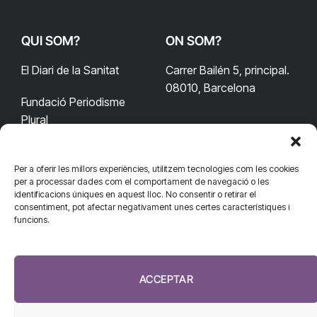
QUI SOM?
ON SOM?
El Diari de la Sanitat
Carrer Bailén 5, principal.
08010, Barcelona
Fundació Periodisme
Plural
Per a oferir les millors experiències, utilitzem tecnologies com les cookies
CONTACTA'NS
CONNECTA
per a processar dades com el comportament de navegació o les
identificacions úniques en aquest lloc. No consentir o retirar el
redaccio@diarisanitat.cat
consentiment, pot afectar negativament unes certes característiques i
Facebook
X
YouTube
Telegram
funcions.
(Twitter)
Telèfon:
RSS
932 311 247
ACCEPTAR