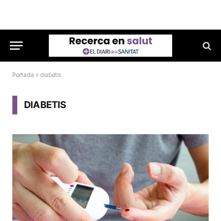
Portada
»
diabetis
DIABETIS