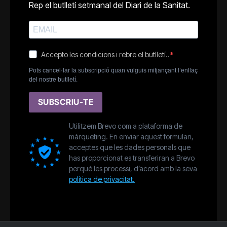
Rep el butlletí setmanal del Diari de la Sanitat.
Accepto les condicions i rebre el butlletí..
Pots cancel·lar la subscripció quan vulguis mitjançant l’enllaç
del nostre butlletí.
SUBSCRIU-TE
Utilitzem Brevo com a plataforma de
màrqueting. En enviar aquest formulari,
acceptes que les dades personals que
has proporcionat es transferiran a Brevo
perquè les processi, d’acord amb la seva
política de privacitat.