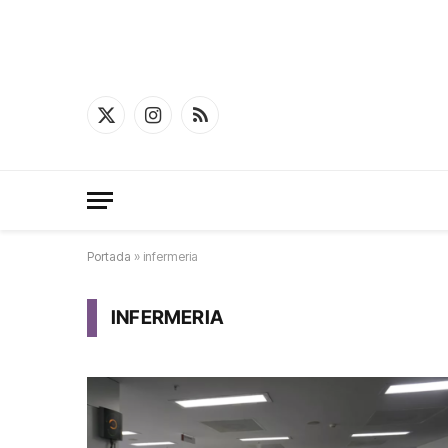
X
Instagram
RSS
(Twitter)
Portada
»
infermeria
INFERMERIA