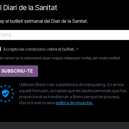
l Diari de la Sanitat
p el butlletí setmanal del Diari de la Sanitat.
Accepto les condicions i rebre el butlletí..
ts cancel·lar la subscripció quan vulguis mitjançant l’enllaç del nostre butlletí.
SUBSCRIU-TE
Utilitzem Brevo com a plataforma de màrqueting. En enviar
aquest formulari, acceptes que les dades personals que has
proporcionat es transferiran a Brevo perquè les processi,
d’acord amb la seva
política de privacitat.