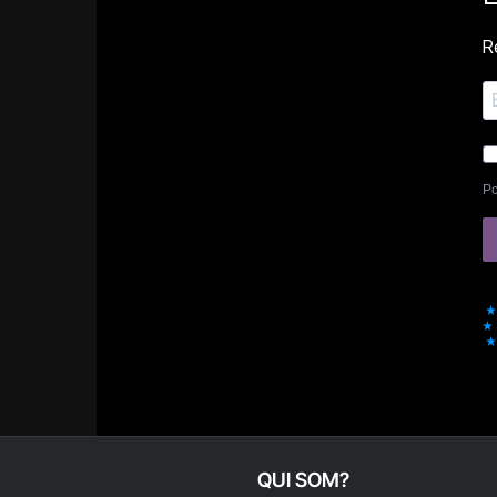
Re
Po
QUI SOM?