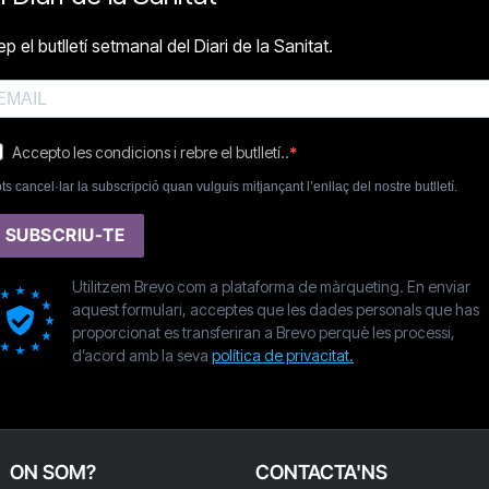
p el butlletí setmanal del Diari de la Sanitat.
Accepto les condicions i rebre el butlletí..
ts cancel·lar la subscripció quan vulguis mitjançant l’enllaç del nostre butlletí.
SUBSCRIU-TE
Utilitzem Brevo com a plataforma de màrqueting. En enviar
aquest formulari, acceptes que les dades personals que has
proporcionat es transferiran a Brevo perquè les processi,
d’acord amb la seva
política de privacitat.
ON SOM?
CONTACTA'NS