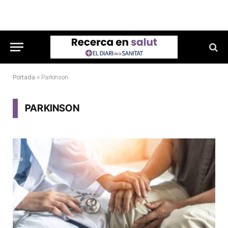
Portada
»
Parkinson
PARKINSON