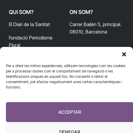
QUI SOM?
ON SOM?
El Diari de la Sanitat
Carrer Bailén 5, principal.
08010, Barcelona
Fundació Periodisme
Plural
Per a oferir les millors experiències, utilitzem tecnologies com les cookies
CONTACTA'NS
CONNECTA
per a processar dades com el comportament de navegació o les
identificacions úniques en aquest lloc. No consentir o retirar el
redaccio@diarisanitat.cat
consentiment, pot afectar negativament unes certes característiques i
Facebook
X
YouTube
Telegram
funcions.
(Twitter)
Telèfon:
RSS
932 311 247
ACCEPTAR
DENEGAR