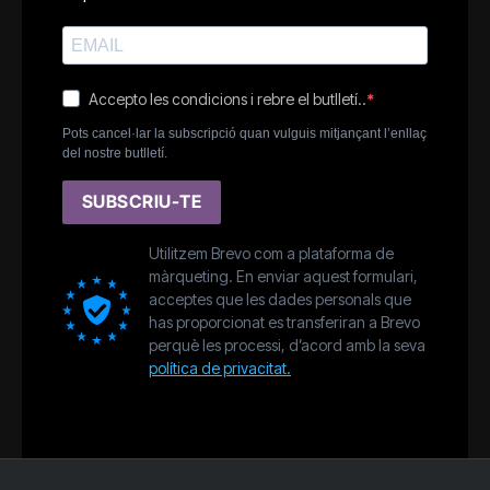
Accepto les condicions i rebre el butlletí..
Pots cancel·lar la subscripció quan vulguis mitjançant l’enllaç
del nostre butlletí.
SUBSCRIU-TE
Utilitzem Brevo com a plataforma de
màrqueting. En enviar aquest formulari,
acceptes que les dades personals que
has proporcionat es transferiran a Brevo
perquè les processi, d’acord amb la seva
política de privacitat.