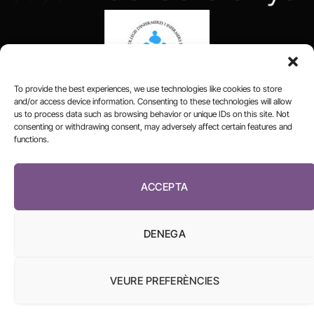
To provide the best experiences, we use technologies like cookies to store
and/or access device information. Consenting to these technologies will allow
us to process data such as browsing behavior or unique IDs on this site. Not
consenting or withdrawing consent, may adversely affect certain features and
functions.
FUNDACIÓ
PERIODISME
PLURAL
ACCEPTA
DENEGA
VEURE PREFERÈNCIES
El Diari de la Sanitat, 2026