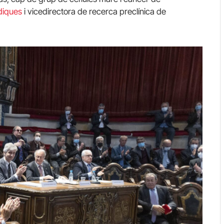
èdiques
i vicedirectora de recerca preclínica de