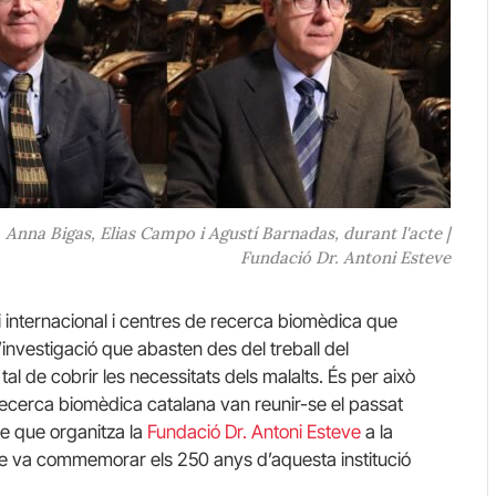
Anna Bigas, Elias Campo i Agustí Barnadas, durant l'acte |
Fundació Dr. Antoni Esteve
 internacional i centres de recerca biomèdica que
’investigació que abasten des del treball del
r tal de cobrir les necessitats dels malalts. És per això
ecerca biomèdica catalana van reunir-se el passat
e que organitza la
Fundació Dr. Antoni Esteve
a la
e va commemorar els
250
anys d’aquesta institució