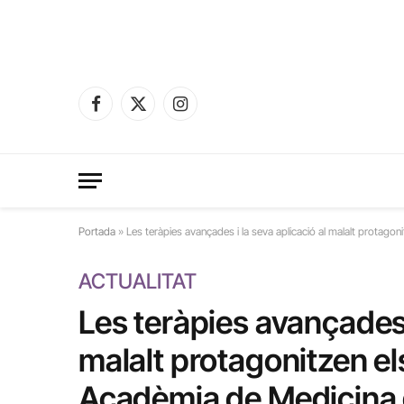
Facebook
X
Instagram
(Twitter)
Portada
»
Les teràpies avançades i la seva aplicació al malalt protago
ACTUALITAT
Les teràpies avançades i
malalt protagonitzen el
Acadèmia de Medicina 