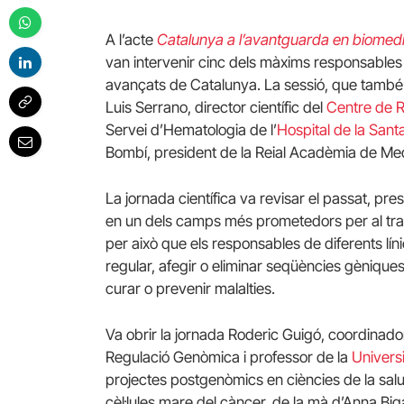
A l’acte
Catalunya a l’avantguarda en biomedici
van intervenir cinc dels màxims responsables
avançats de Catalunya. La sessió, que també 
Luis
Serrano, director científic del
Centre de 
Servei d’Hematologia de l’
Hospital de la Sant
Bombí, president de la Reial Acadèmia de Me
La jornada científica va revisar el passat, pre
en un dels camps més prometedors per al tracta
per això que els responsables de diferents lí
regular, afegir o eliminar seqüències gènique
curar o prevenir malalties.
Va obrir la jornada Roderic Guigó, coordinad
Regulació Genòmica i professor de la
Univers
projectes postgenòmics en ciències de la salu
cèl·lules mare del càncer, de la mà d’Anna
Big