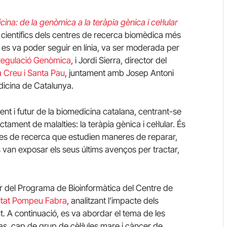
na: de la genòmica a la teràpia gènica i cel·lular
 científics dels centres de recerca biomèdica més
es va poder seguir en línia, va ser moderada per
Regulació Genòmica
, i Jordi
Sierra
, director del
a Creu i Santa Pau
, juntament amb Josep Antoni
dicina de Catalunya.
sent i futur de la biomedicina catalana, centrant-se
ment de malalties: la teràpia gènica i cel·lular. És
nies de recerca que estudien maneres de reparar,
s van exposar els seus últims avenços per tractar,
or del Programa de Bioinformàtica del Centre de
itat Pompeu Fabra
, analitzant l’impacte dels
t. A continuació, es va abordar el tema de les
as
, cap de grup de cèl·lules mare i càncer de