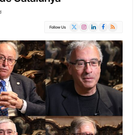
d
X
Instagram
LinkedIn
Facebook
RSS
Follow Us
(Twitter)