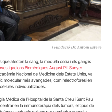
| Fundació Dr. Antoni Esteve
 que afecten la sang, la medul·la òssia i els ganglis
’Investigacions Biomèdiques August Pi i Sunyer
Acadèmia Nacional de Medicina dels Estats Units, va
tic molecular més avançades, com l’electroforesi en
l·lules individualitzades.
gia Mèdica de l’Hospital de la Santa Creu i Sant Pau
 centrar en la immunoteràpia dels tumors, el tipus de
 defenses naturals del cos per combatre aquesta