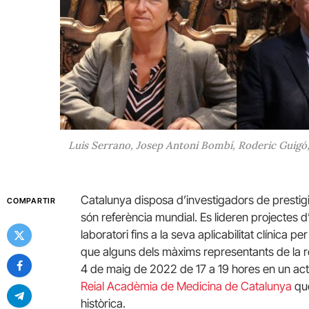
Luis Serrano, Josep Antoni Bombí, Roderic Guigó, 
Catalunya disposa d’investigadors de prestigi
COMPARTIR
són referència mundial. Es lideren projectes d
laboratori fins a la seva aplicabilitat clínica pe
que alguns dels màxims representants de la r
4 de maig de 2022 de 17 a 19 hores en un act
Reial Acadèmia de Medicina de Catalunya
qu
històrica.