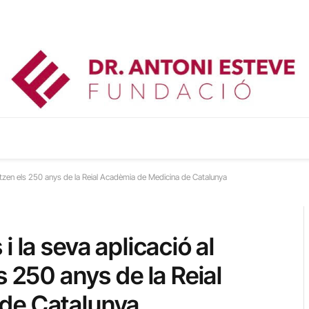
nitzen els 250 anys de la Reial Acadèmia de Medicina de Catalunya
 la seva aplicació al
s 250 anys de la Reial
de Catalunya