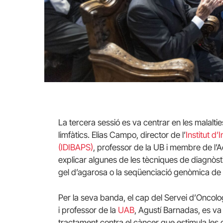
La tercera sessió es va centrar en les malalties
limfàtics.
Elias
Campo, director de l’
Institut d
(
IDIBAPS
)
, professor de la UB i membre de l’
explicar algunes de les tècniques de diagnòs
gel d’agarosa o la seqüenciació genòmica de cè
Per la seva banda, el cap del Servei d’Oncolo
i professor de la
UAB
, Agustí
Barnadas
, es va
tractament contra el càncer que estimula les