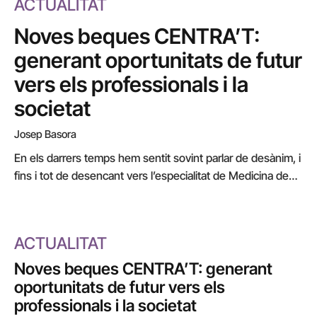
ACTUALITAT
Noves beques CENTRA’T:
generant oportunitats de futur
vers els professionals i la
societat
Josep Basora
En els darrers temps hem sentit sovint parlar de desànim, i
fins i tot de desencant vers l’especialitat de Medicina de
Família i l’Atenció Primària. Es per això que ens trobem en
la disjuntiva entre tots, des de cada una de les nostres
obligacions i responsabilitats, de generar oportunitats
ACTUALITAT
atractives que contemplin les vessants assistencials, de
docència i de recerca.…
Noves beques CENTRA’T: generant
oportunitats de futur vers els
professionals i la societat