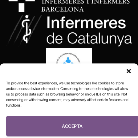
To provide the best experiences, we use technologies like cookies to store
and/or access device information. Consenting to these technologies will allow
us to process data such as browsing behavior or unique IDs on this site. Not
consenting or withdrawing consent, may adversely affect certain features and
functions.
FUNDACIÓ
PERIODISME
PLURAL
ACCEPTA