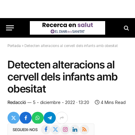
Portada
»
Detecten alteracions al cervell dels infants amb obesitat
Detecten alteracions al
cervell dels infants amb
obesitat
Redacció
5 - diciembre - 2022 · 13:20
4 Mins Read
Facebook
X
Instagram
LinkedIn
RSS
SEGUEIX-NOS
(Twitter)