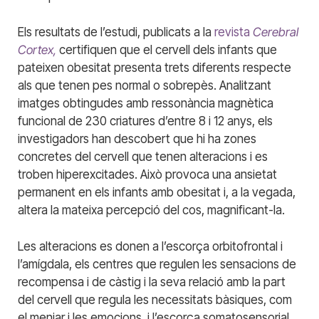
Els resultats de l’estudi, publicats a la
revista
Cerebral
Cortex,
certifiquen que el cervell dels infants que
pateixen obesitat presenta trets diferents respecte
als que tenen pes normal o sobrepès. Analitzant
imatges obtingudes amb ressonància magnètica
funcional de 230 criatures d’entre 8 i 12 anys, els
investigadors han descobert que hi ha zones
concretes del cervell que tenen alteracions i es
troben hiperexcitades. Això provoca una ansietat
permanent en els infants amb obesitat i, a la vegada,
altera la mateixa percepció del cos, magnificant-la.
Les alteracions es donen a l’escorça orbitofrontal i
l’amígdala, els centres que regulen les sensacions de
recompensa i de càstig i la seva relació amb la part
del cervell que regula les necessitats bàsiques, com
el menjar i les emocions, i l’escorça somatosensorial,