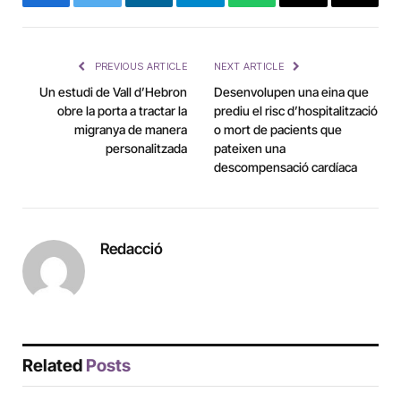
Facebook
Twitter
LinkedIn
Telegram
WhatsApp
Copy
Email
Link
PREVIOUS ARTICLE
NEXT ARTICLE
Un estudi de Vall d’Hebron
Desenvolupen una eina que
obre la porta a tractar la
prediu el risc d’hospitalització
migranya de manera
o mort de pacients que
personalitzada
pateixen una
descompensació cardíaca
Redacció
Related
Posts