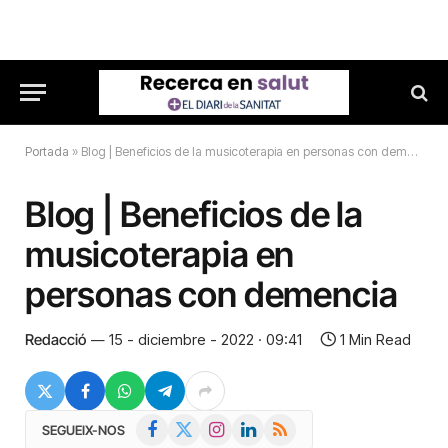
Portada
»
Blog | Beneficios de la musicoterapia en personas con demencia
Blog | Beneficios de la
musicoterapia en
personas con demencia
Redacció
15 - diciembre - 2022 · 09:41
1 Min Read
Facebook
X
Instagram
LinkedIn
RSS
SEGUEIX-NOS
(Twitter)