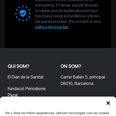
màrqueting. En enviar aquest formulari,
acceptes que les dades personals que
has proporcionat es transferiran a Brevo
perquè les processi, d’acord amb la seva
política de privacitat.
QUI SOM?
ON SOM?
El Diari de la Sanitat
Carrer Bailén 5, principal.
08010, Barcelona
Fundació Periodisme
Plural
Per a oferir les millors experiències, utilitzem tecnologies com les cookies