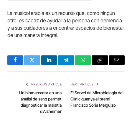
La musicoterapia es un recurso que, como ningún
otro, es capaz de ayudar a la persona con demencia
y a sus cuidadores a encontrar espacios de bienestar
de una manera integral.
Facebook
Twitter
LinkedIn
Telegram
WhatsApp
Copy
Email
Link
PREVIOUS ARTICLE
NEXT ARTICLE
Un biomarcador en una
El Servei de Microbiologia del
anàlisi de sang permet
Clínic guanya el premi
diagnosticar la malaltia
Francisco Soria Melguizo
d’Alzheimer