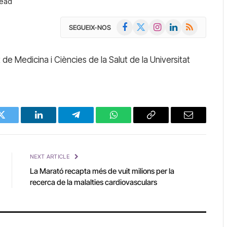
Read
Facebook
X
Instagram
LinkedIn
RSS
SEGUEIX-NOS
(Twitter)
t de Medicina i Ciències de la Salut de la Universitat
Twitter
LinkedIn
Telegram
WhatsApp
Copy
Email
Link
NEXT ARTICLE
La Marató recapta més de vuit milions per la
recerca de la malalties cardiovasculars