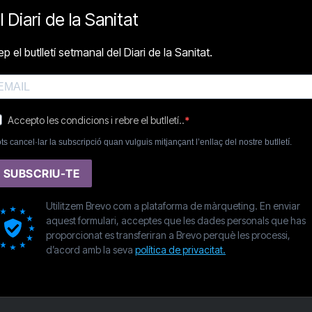
l Diari de la Sanitat
p el butlletí setmanal del Diari de la Sanitat.
Accepto les condicions i rebre el butlletí..
ts cancel·lar la subscripció quan vulguis mitjançant l’enllaç del nostre butlletí.
SUBSCRIU-TE
Utilitzem Brevo com a plataforma de màrqueting. En enviar
aquest formulari, acceptes que les dades personals que has
proporcionat es transferiran a Brevo perquè les processi,
d’acord amb la seva
política de privacitat.