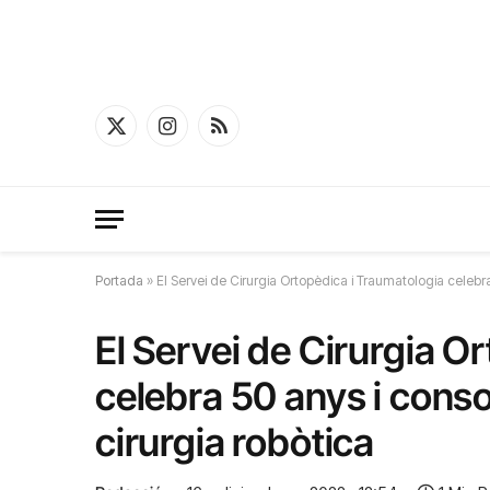
X
Instagram
RSS
(Twitter)
Portada
»
El Servei de Cirurgia Ortopèdica i Traumatologia celebra
El Servei de Cirurgia O
celebra 50 anys i conso
cirurgia robòtica