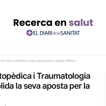
 50 anys i consolida la seva aposta per la cirurgia robòtica
rtopèdica i Traumatologia
lida la seva aposta per la