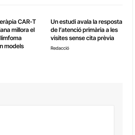
teràpia CAR-T
Un estudi avala la resposta
ana millora el
de l’atenció primària a les
l limfoma
visites sense cita prèvia
 en models
Redacció