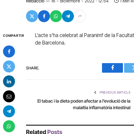
Redacció
16 - diciembre - 2022 · 12:54
1 Min 
L’acte s’ha celebrat al Paranimf de la Faculta
COMPARTIR
de Barcelona.
SHARE.
Facebook
PREVIOUS ARTICLE
El tabac i la dieta poden afectar a l’evolució de la
malaltia inflamatòria intestinal
Related
Posts