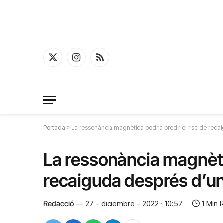
X
Instagram
RSS
(Twitter)
Portada
»
La ressonància magnètica podria predir el risc de reca
La ressonància magnètic
recaiguda després d’un
Redacció
27 - diciembre - 2022 · 10:57
1 Min 