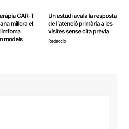
teràpia CAR-T
Un estudi avala la resposta
ana millora el
de l’atenció primària a les
l limfoma
visites sense cita prèvia
 en models
Redacció