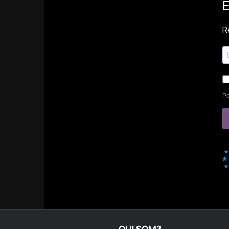
E
Re
Po