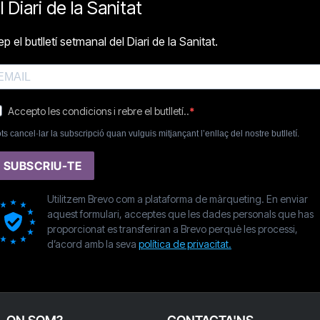
l Diari de la Sanitat
p el butlletí setmanal del Diari de la Sanitat.
Accepto les condicions i rebre el butlletí..
ts cancel·lar la subscripció quan vulguis mitjançant l’enllaç del nostre butlletí.
SUBSCRIU-TE
Utilitzem Brevo com a plataforma de màrqueting. En enviar
aquest formulari, acceptes que les dades personals que has
proporcionat es transferiran a Brevo perquè les processi,
d’acord amb la seva
política de privacitat.