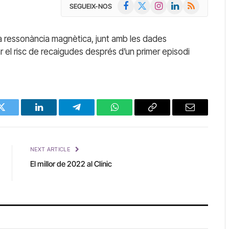
Facebook
X
Instagram
LinkedIn
RSS
SEGUEIX-NOS
(Twitter)
a ressonància magnètica, junt amb les dades
r el risc de recaigudes després d’un primer episodi
Twitter
LinkedIn
Telegram
WhatsApp
Copy
Email
Link
NEXT ARTICLE
El millor de 2022 al Clínic