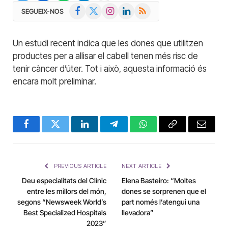
Facebook
X
Instagram
LinkedIn
RSS
SEGUEIX-NOS
(Twitter)
Un estudi recent indica que les dones que utilitzen
productes per a allisar el cabell tenen més risc de
tenir càncer d’úter. Tot i això, aquesta informació és
encara molt preliminar.
Facebook
Twitter
LinkedIn
Telegram
WhatsApp
Copy
Email
Link
PREVIOUS ARTICLE
NEXT ARTICLE
Deu especialitats del Clínic
Elena Basteiro: “Moltes
entre les millors del món,
dones se sorprenen que el
segons “Newsweek World’s
part només l’atengui una
Best Specialized Hospitals
llevadora”
2023”