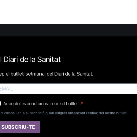
l Diari de la Sanitat
p el butlletí setmanal del Diari de la Sanitat.
Accepto les condicions i rebre el butlletí..
ts cancel·lar la subscripció quan vulguis mitjançant l’enllaç del nostre butlletí.
SUBSCRIU-TE