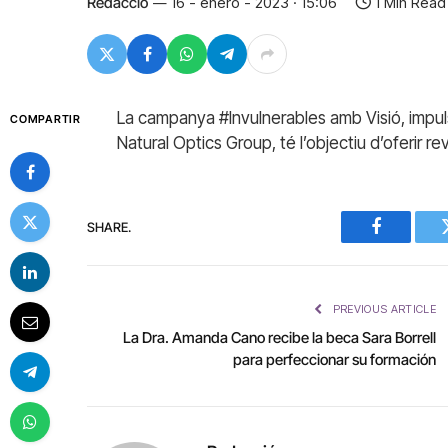
Redacció
16 - enero - 2023 · 15:06
1 Min Read
La campanya #Invulnerables amb Visió, impuls
COMPARTIR
Natural Optics Group, té l’objectiu d’oferir rev
SHARE.
Facebook
PREVIOUS ARTICLE
La Dra. Amanda Cano recibe la beca Sara Borrell
para perfeccionar su formación