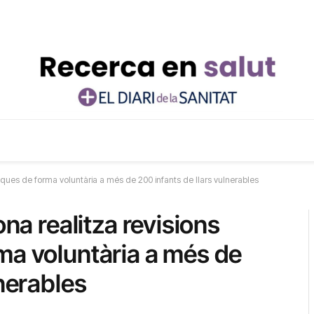
giques de forma voluntària a més de 200 infants de llars vulnerables
ona realitza revisions
ma voluntària a més de
lnerables