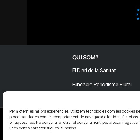
QUI SOM?
El Diari de la Sanitat
Fundació Periodisme Plural
Per a oferir les millors experiències, utilitzem tecnologies com les cookies pe
processar dades com el comportament de navegació o les identificacions 
en aquest lloc. No consentir o retirar el consentiment, pot afectar negativa
unes certes característiques i funcions.