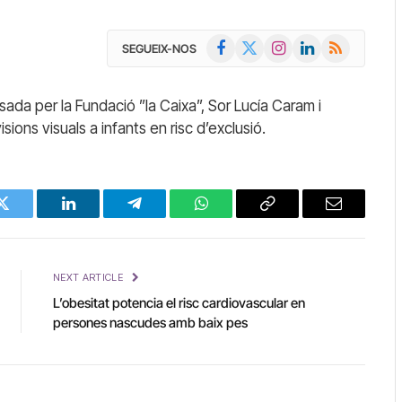
Facebook
X
Instagram
LinkedIn
RSS
SEGUEIX-NOS
(Twitter)
ada per la Fundació ”la Caixa”, Sor Lucía Caram i
isions visuals a infants en risc d’exclusió.
Twitter
LinkedIn
Telegram
WhatsApp
Copy
Email
Link
NEXT ARTICLE
L’obesitat potencia el risc cardiovascular en
persones nascudes amb baix pes