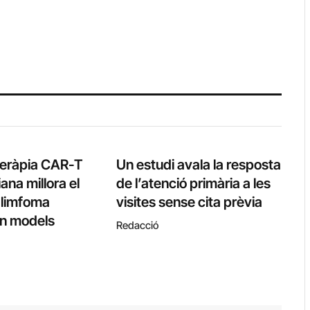
teràpia CAR-T
Un estudi avala la resposta
ana millora el
de l’atenció primària a les
l limfoma
visites sense cita prèvia
 en models
Redacció