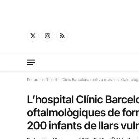
X
Instagram
RSS
(Twitter)
Portada
»
L’hospital Clínic Barcelona realitza revisions oftalmolò
L’hospital Clínic Barcel
oftalmològiques de for
200 infants de llars vu