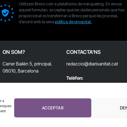
Utilitzem Brevo com a plataforma de màrqueting. En enviar
aquest formulari, acceptes que les dades personals que has
proporcionat es transferiran a Brevo perquè les processi,
d’acord amb la seva
política de privacitat.
ON SOM?
CONTACTA'NS
Carrer Bailén 5, principal.
redaccio@diarisanitat.cat
08010, Barcelona
Telèfon:
932 311 247
r a
úniques
ACCEPTAR
DE
ment