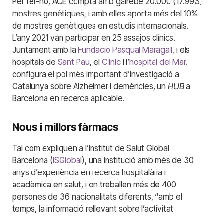
Per fer-ho, ACE compta amb gairebé 20.000 (17.993)
mostres genètiques, i amb elles aporta més del 10%
de mostres genètiques en estudis internacionals.
L’any 2021 van participar en 25 assajos clínics.
Juntament amb la
Fundació Pasqual Maragall
, i els
hospitals de
Sant Pau
, el
Clínic
i l’
hospital del Mar
,
configura el pol més important d’investigació a
Catalunya sobre Alzheimer i demències, un
HUB
a
Barcelona en recerca aplicable.
Nous i millors fàrmacs
Tal com expliquen a l’Institut de Salut Global
Barcelona (
ISGlobal
), una institució amb més de 30
anys d’experiència en recerca hospitalària i
acadèmica en salut, i on treballen més de 400
persones de 36 nacionalitats diferents, “amb el
temps, la informació rellevant sobre l’activitat