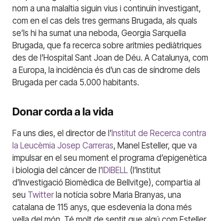
nom a una malaltia siguin vius i continuïn investigant,
com en el cas dels tres germans Brugada, als quals
se’ls hi ha sumat una neboda, Georgia Sarquella
Brugada, que fa recerca sobre arítmies pediàtriques
des de l’Hospital Sant Joan de Déu. A Catalunya, com
a Europa, la incidència és d’un cas de síndrome dels
Brugada per cada 5.000 habitants.
Donar corda a la vida
Fa uns dies, el director de l’
Institut de Recerca contra
la Leucèmia Josep Carreras
, Manel Esteller, que va
impulsar en el seu moment el programa d’epigenètica
i biologia del càncer de l’
IDIBELL
(l’Institut
d’Investigació Biomèdica de Bellvitge), compartia al
seu
Twitter
la notícia sobre Maria Branyas, una
catalana de 115 anys, que esdevenia la dona més
vella del món. Té molt de sentit que algú com Esteller