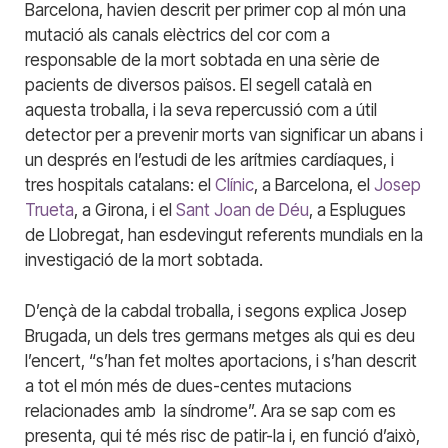
Barcelona, havien descrit per primer cop al món una
mutació als canals elèctrics del cor com a
responsable de la mort sobtada en una sèrie de
pacients de diversos països. El segell català en
aquesta troballa, i la seva repercussió com a útil
detector per a prevenir morts van significar un abans i
un després en l’estudi de les arítmies cardíaques, i
tres hospitals catalans: el
Clínic
, a Barcelona, el
Josep
Trueta
, a Girona, i el
Sant Joan de Déu
, a Esplugues
de Llobregat, han esdevingut referents mundials en la
investigació de la mort sobtada.
D’ençà de la cabdal troballa, i segons explica Josep
Brugada, un dels tres germans metges als qui es deu
l’encert, “s’han fet moltes aportacions, i s’han descrit
a tot el món més de dues-centes mutacions
relacionades amb la síndrome”. Ara se sap com es
presenta, qui té més risc de patir-la i, en funció d’això,