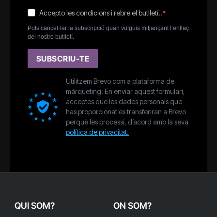
Accepto les condicions i rebre el butlletí..
Pots cancel·lar la subscripció quan vulguis mitjançant l’enllaç
del nostre butlletí.
SUBSCRIU-TE
Utilitzem Brevo com a plataforma de
màrqueting. En enviar aquest formulari,
acceptes que les dades personals que
has proporcionat es transferiran a Brevo
perquè les processi, d’acord amb la seva
política de privacitat.
QUI SOM?
ON SOM?