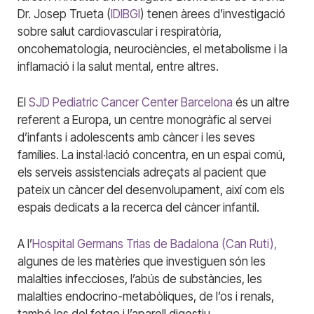
Dr. Josep Trueta (
IDIBGI
) tenen àrees d’investigació
sobre salut cardiovascular i respiratòria,
oncohematologia, neurociències, el metabolisme i la
inflamació i la salut mental, entre altres.
El
SJD Pediatric Cancer Center Barcelona
és un altre
referent a Europa, un centre monogràfic al servei
d’infants i adolescents amb càncer i les seves
famílies. La instal·lació concentra, en un espai comú,
els serveis assistencials adreçats al pacient que
pateix un càncer del desenvolupament, així com els
espais dedicats a la recerca del càncer infantil.
A l’
Hospital Germans Trias de Badalona (Can Ruti),
algunes de les matèries que investiguen són les
malalties infeccioses, l’abús de substàncies, les
malalties endocrino-metabòliques, de l’os i renals,
també les del fetge i l’aparell digestiu.