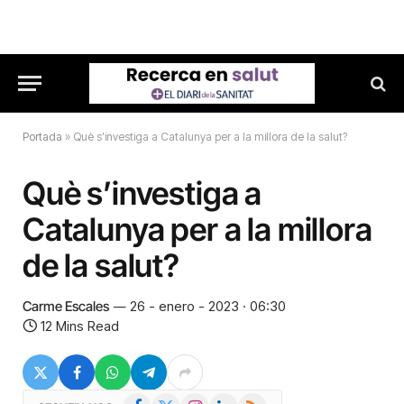
Portada
»
Què s’investiga a Catalunya per a la millora de la salut?
Què s’investiga a
Catalunya per a la millora
de la salut?
Carme Escales
26 - enero - 2023 · 06:30
12 Mins Read
Facebook
X
Instagram
LinkedIn
RSS