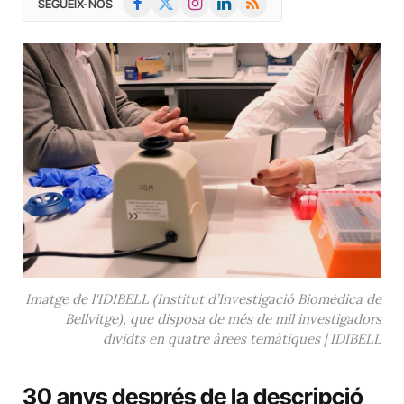
SEGUEIX-NOS
(Twitter)
Imatge de l'IDIBELL (Institut d’Investigació Biomèdica de
Bellvitge), que disposa de més de mil investigadors
dividts en quatre àrees temàtiques | IDIBELL
30 anys després de la descripció