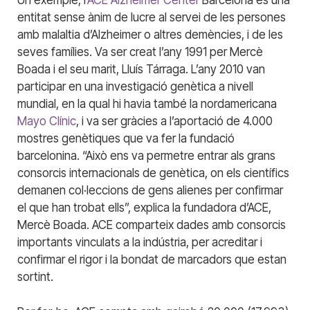
Un exemple, l’
ACE Alzheimer Center
Barcelona és una
entitat sense ànim de lucre al servei de les persones
amb malaltia d’Alzheimer o altres demències, i de les
seves famílies. Va ser creat l’any 1991 per Mercè
Boada i el seu marit, Lluís Tárraga. L’any 2010 van
participar en una investigació genètica a nivell
mundial, en la qual hi havia també la nordamericana
Mayo Clínic
, i va ser gràcies a l’aportació de 4.000
mostres genètiques que va fer la fundació
barcelonina. “Això ens va permetre entrar als grans
consorcis internacionals de genètica, on els científics
demanen col·leccions de gens alienes per confirmar
el que han trobat ells”, explica la fundadora d’ACE,
Mercè Boada. ACE comparteix dades amb consorcis
importants vinculats a la indústria, per acreditar i
confirmar el rigor i la bondat de marcadors que estan
sortint.