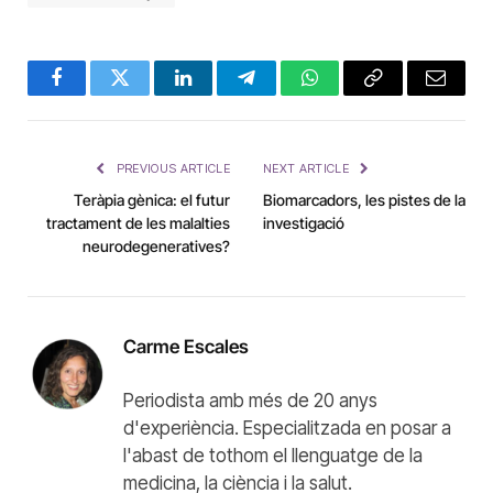
Facebook
Twitter
LinkedIn
Telegram
WhatsApp
Copy
Email
Link
PREVIOUS ARTICLE
NEXT ARTICLE
Teràpia gènica: el futur
Biomarcadors, les pistes de la
tractament de les malalties
investigació
neurodegeneratives?
Carme Escales
Periodista amb més de 20 anys
d'experiència. Especialitzada en posar a
l'abast de tothom el llenguatge de la
medicina, la ciència i la salut.