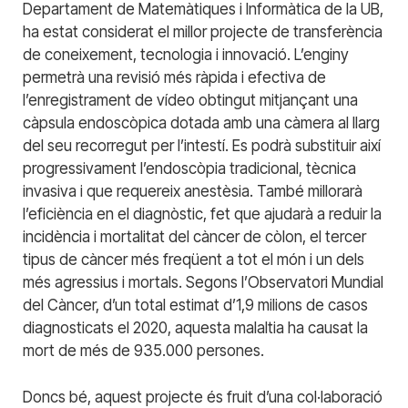
Departament de Matemàtiques i Informàtica de la UB,
ha estat considerat el millor projecte de transferència
de coneixement, tecnologia i innovació. L’enginy
permetrà una revisió més ràpida i efectiva de
l’enregistrament de vídeo obtingut mitjançant una
càpsula endoscòpica dotada amb una càmera al llarg
del seu recorregut per l’intestí. Es podrà substituir així
progressivament l’endoscòpia tradicional, tècnica
invasiva i que requereix anestèsia. També millorarà
l’eficiència en el diagnòstic, fet que ajudarà a reduir la
incidència i mortalitat del càncer de còlon, el tercer
tipus de càncer més freqüent a tot el món i un dels
més agressius i mortals. Segons l’Observatori Mundial
del Càncer, d’un total estimat d’1,9 milions de casos
diagnosticats el 2020, aquesta malaltia ha causat la
mort de més de 935.000 persones.
Doncs bé, aquest projecte és fruit d’una col·laboració