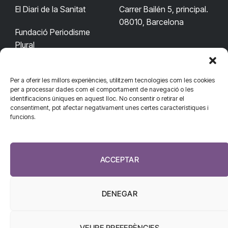
El Diari de la Sanitat
Carrer Bailén 5, principal.
08010, Barcelona
Fundació Periodisme
Plural
Per a oferir les millors experiències, utilitzem tecnologies com les cookies
CONTACTA'NS
CONNECTA
per a processar dades com el comportament de navegació o les
identificacions úniques en aquest lloc. No consentir o retirar el
redaccio@diarisanitat.cat
consentiment, pot afectar negativament unes certes característiques i
Facebook
X
YouTube
Telegram
funcions.
(Twitter)
Telèfon:
RSS
932 311 247
ACCEPTAR
DENEGAR
VEURE PREFERÈNCIES