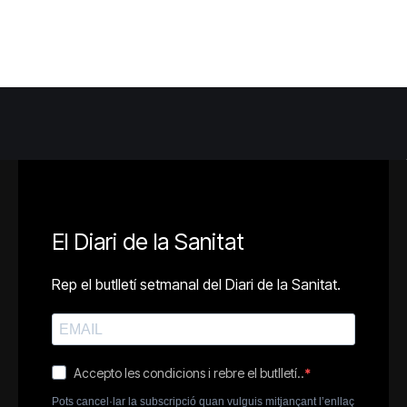
El Diari de la Sanitat
Rep el butlletí setmanal del Diari de la Sanitat.
Accepto les condicions i rebre el butlletí..
Pots cancel·lar la subscripció quan vulguis mitjançant l’enllaç