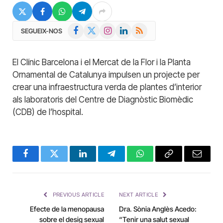
Facebook
X
Instagram
LinkedIn
RSS
SEGUEIX-NOS
(Twitter)
El Clínic Barcelona i el Mercat de la Flor i la Planta
Ornamental de Catalunya impulsen un projecte per
crear una infraestructura verda de plantes d’interior
als laboratoris del Centre de Diagnòstic Biomèdic
(CDB) de l’hospital.
Facebook
Twitter
LinkedIn
Telegram
WhatsApp
Copy
Email
Link
PREVIOUS ARTICLE
NEXT ARTICLE
Efecte de la menopausa
Dra. Sònia Anglès Acedo:
sobre el desig sexual
“Tenir una salut sexual