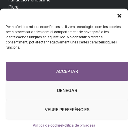
Plural
Per a oferir les millors experiències, utilitzem tecnologies com les cookies
CONTACTA'NS
CONNECTA
per a processar dades com el comportament de navegació o les
identificacions úniques en aquest lloc. No consentir o retirar el
redaccio@diarisanitat.cat
consentiment, pot afectar negativament unes certes característiques i
Facebook
X
YouTube
Telegram
funcions.
(Twitter)
Telèfon:
RSS
932 311 247
ACCEPTAR
DENEGAR
VEURE PREFERÈNCIES
El Diari de la Sanitat, 2026
Política de cookies
Política de privadesa