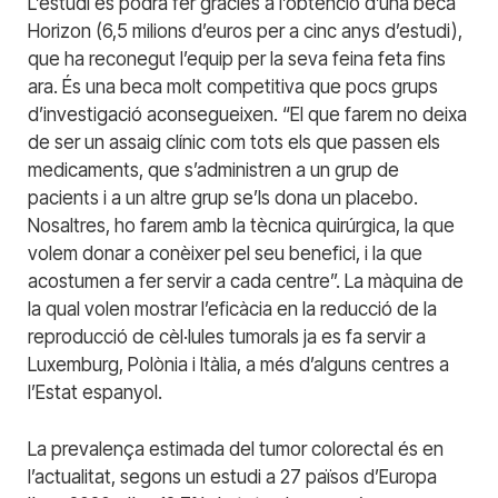
L’estudi es podrà fer gràcies a l’obtenció d’una beca
Horizon (6,5 milions d’euros per a cinc anys d’estudi),
que ha reconegut l’equip per la seva feina feta fins
ara. És una beca molt competitiva que pocs grups
d’investigació aconsegueixen. “El que farem no deixa
de ser un assaig clínic com tots els que passen els
medicaments, que s’administren a un grup de
pacients i a un altre grup se’ls dona un placebo.
Nosaltres, ho farem amb la tècnica quirúrgica, la que
volem donar a conèixer pel seu benefici, i la que
acostumen a fer servir a cada centre”. La màquina de
la qual volen mostrar l’eficàcia en la reducció de la
reproducció de cèl·lules tumorals ja es fa servir a
Luxemburg, Polònia i Itàlia, a més d’alguns centres a
l’Estat espanyol.
La prevalença estimada del tumor colorectal és en
l’actualitat, segons un estudi a 27 països d’Europa