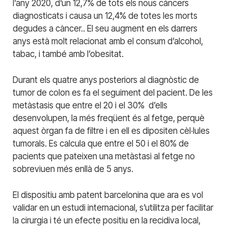
l’any 2020, d’un 12,7% de tots els nous càncers
diagnosticats i causa un 12,4% de totes les morts
degudes a càncer.. El seu augment en els darrers
anys està molt relacionat amb el consum d’alcohol,
tabac, i també amb l’obesitat.
Durant els quatre anys posteriors al diagnòstic de
tumor de colon es fa el seguiment del pacient. De les
metàstasis que entre el 20 i el 30%
d’ells
desenvolupen, la més freqüent és al fetge, perquè
aquest òrgan fa de filtre i en ell es dipositen cèl·lules
tumorals. Es calcula que entre el 50 i el 80% de
pacients que pateixen una metàstasi al fetge no
sobreviuen més enllà de 5 anys.
El dispositiu amb patent barcelonina que ara es vol
validar en un estudi internacional, s’utilitza per facilitar
la cirurgia i té un efecte positiu en la recidiva local,