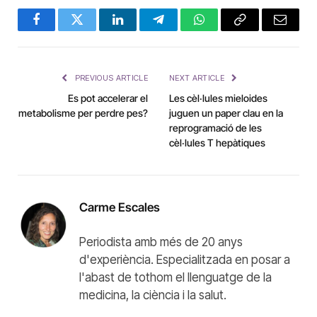
Facebook
Twitter
LinkedIn
Telegram
WhatsApp
Copy
Email
Link
PREVIOUS ARTICLE
NEXT ARTICLE
Es pot accelerar el
Les cèl·lules mieloides
metabolisme per perdre pes?
juguen un paper clau en la
reprogramació de les
cèl·lules T hepàtiques
Carme Escales
Periodista amb més de 20 anys
d'experiència. Especialitzada en posar a
l'abast de tothom el llenguatge de la
medicina, la ciència i la salut.