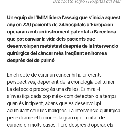
Benedetto Ielpo | Hospital del Mar
Un equip de l’IMIM lidera l’assaig que s’inicia aquest
any en 720 pacients de 24 hospitals d’Europa on
operaran amb un instrument patentat a Barcelona
que pot canviar la vida dels pacients que
desenvolupen metàstasi després de la intervenció
quirúrgica del càncer més freqüent en homes
després del de pulmó
En el repte de curar un càncer hi ha diferents
perspectives, depenent de la cronologia del tumor.
La detecció precoç és una d’elles. Es mira –i
s’investiga cada cop més- com detectar-lo a temps
quan és incipient, abans que es desenvolupi
acumulant cèl·lules malignes. La intervenció quirúrgica
per extraure el tumor és la gran oportunitat de
curació en molts casos. Però després d’operar, els