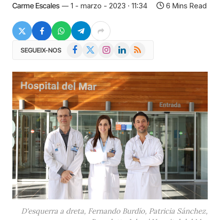
Carme Escales
1 - marzo - 2023 · 11:34
6 Mins Read
Facebook
X
Instagram
LinkedIn
RSS
SEGUEIX-NOS
(Twitter)
D'esquerra a dreta, Fernando Burdío, Patricia Sánchez,