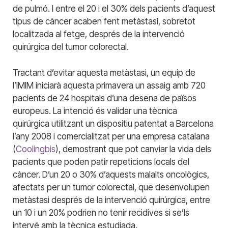
de pulmó. I entre el 20 i el 30% dels pacients d’aquest
tipus de càncer acaben fent metàstasi, sobretot
localitzada al fetge, després de la intervenció
quirúrgica del tumor colorectal.
Tractant d’evitar aquesta metàstasi, un equip de
l’IMIM iniciarà aquesta primavera un assaig amb 720
pacients de 24 hospitals d’una desena de països
europeus. La intenció és validar una tècnica
quirúrgica utilitzant un dispositiu patentat a Barcelona
l’any 2008 i comercialitzat per una empresa catalana
(
Coolingbis
), demostrant que pot canviar la vida dels
pacients que poden patir repeticions locals del
càncer. D’un 20 o 30% d’aquests malalts oncològics,
afectats per un tumor colorectal, que desenvolupen
metàstasi després de la intervenció quirúrgica, entre
un 10 i un 20% podrien no tenir recidives si se’ls
intervé amb la tècnica estudiada.