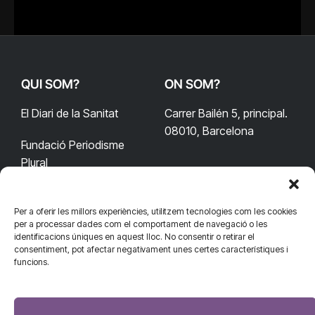
QUI SOM?
ON SOM?
El Diari de la Sanitat
Carrer Bailén 5, principal.
08010, Barcelona
Fundació Periodisme
Plural
Per a oferir les millors experiències, utilitzem tecnologies com les cookies
CONTACTA'NS
CONNECTA
per a processar dades com el comportament de navegació o les
identificacions úniques en aquest lloc. No consentir o retirar el
redaccio@diarisanitat.cat
consentiment, pot afectar negativament unes certes característiques i
Facebook
X
YouTube
Telegram
funcions.
(Twitter)
Telèfon:
RSS
932 311 247