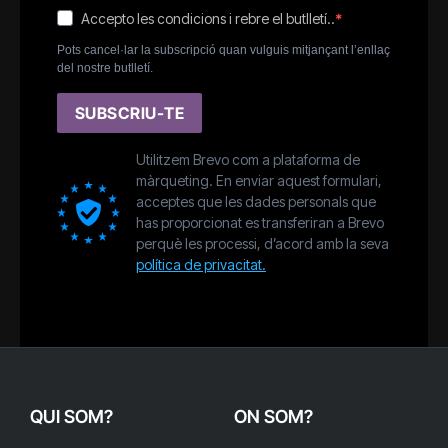
Accepto les condicions i rebre el butlletí..
Pots cancel·lar la subscripció quan vulguis mitjançant l’enllaç
del nostre butlletí.
SUBSCRIU-TE
Utilitzem Brevo com a plataforma de
màrqueting. En enviar aquest formulari,
acceptes que les dades personals que
has proporcionat es transferiran a Brevo
perquè les processi, d’acord amb la seva
política de privacitat.
QUI SOM?
ON SOM?