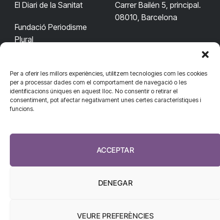
El Diari de la Sanitat
Carrer Bailén 5, principal.
08010, Barcelona
Fundació Periodisme
Plural
Per a oferir les millors experiències, utilitzem tecnologies com les cookies
CONTACTA'NS
CONNECTA
per a processar dades com el comportament de navegació o les
identificacions úniques en aquest lloc. No consentir o retirar el
redaccio@diarisanitat.cat
consentiment, pot afectar negativament unes certes característiques i
Facebook
X
YouTube
Telegram
funcions.
(Twitter)
Telèfon:
RSS
932 311 247
ACCEPTAR
DENEGAR
VEURE PREFERÈNCIES