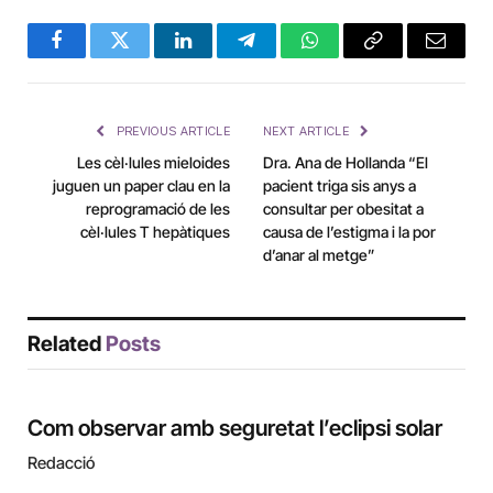
Facebook
Twitter
LinkedIn
Telegram
WhatsApp
Copy
Email
Link
PREVIOUS ARTICLE
NEXT ARTICLE
Les cèl·lules mieloides
Dra. Ana de Hollanda “El
juguen un paper clau en la
pacient triga sis anys a
reprogramació de les
consultar per obesitat a
cèl·lules T hepàtiques
causa de l’estigma i la por
d’anar al metge”
Related
Posts
Com observar amb seguretat l’eclipsi solar
Redacció