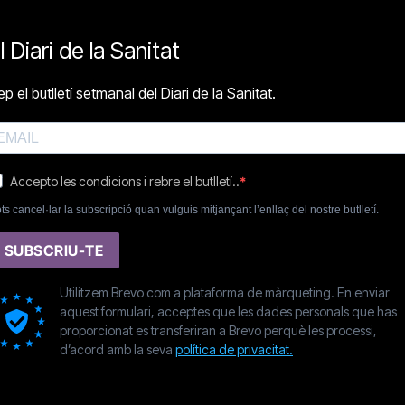
l Diari de la Sanitat
p el butlletí setmanal del Diari de la Sanitat.
Accepto les condicions i rebre el butlletí..
ts cancel·lar la subscripció quan vulguis mitjançant l’enllaç del nostre butlletí.
SUBSCRIU-TE
Utilitzem Brevo com a plataforma de màrqueting. En enviar
aquest formulari, acceptes que les dades personals que has
proporcionat es transferiran a Brevo perquè les processi,
d’acord amb la seva
política de privacitat.