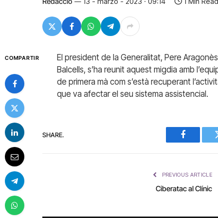
Redacció
13 - marzo - 2023 · 09:14
1 Min Rea
El president de la Generalitat, Pere Aragonè
COMPARTIR
Balcells, s’ha reunit aquest migdia amb l’equi
de primera mà com s’està recuperant l’activit
que va afectar el seu sistema assistencial.
SHARE.
Facebook
PREVIOUS ARTICLE
Ciberatac al Clínic