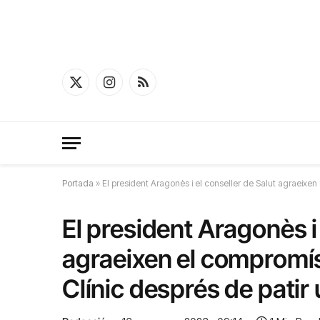
X
Instagram
RSS
(Twitter)
Portada
»
El president Aragonès i el conseller de Salut agraeixen
El president Aragonès i 
agraeixen el compromís
Clínic després de patir