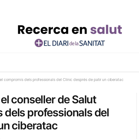
 el compromís dels professionals del Clínic després de patir un ciberatac
el conseller de Salut
 dels professionals del
 un ciberatac