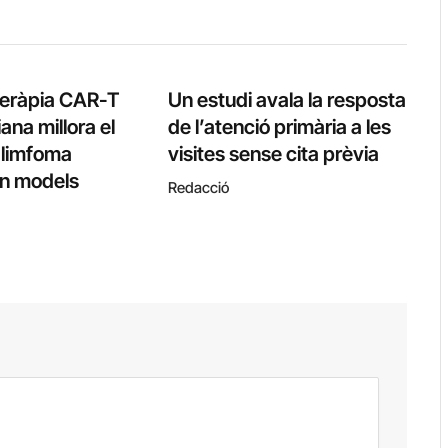
teràpia CAR-T
Un estudi avala la resposta
ana millora el
de l’atenció primària a les
l limfoma
visites sense cita prèvia
 en models
Redacció