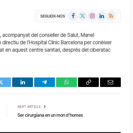
d
Facebook
X
Instagram
LinkedIn
RSS
SEGUEIX-NOS
(Twitter)
s, acompanyat del conseller de Salut, Manel
p directiu de l’Hospital Clínic Barcelona per conèixer
at en aquest centre sanitari, després del ciberatac
Twitter
LinkedIn
Telegram
WhatsApp
Copy
Email
Link
NEXT ARTICLE
Ser cirurgiana en un mon d’homes