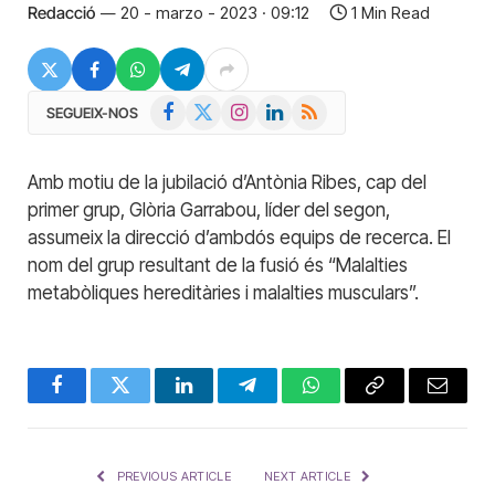
Redacció
20 - marzo - 2023 · 09:12
1 Min Read
Facebook
X
Instagram
LinkedIn
RSS
SEGUEIX-NOS
(Twitter)
Amb motiu de la jubilació d’Antònia Ribes, cap del
primer grup, Glòria Garrabou, líder del segon,
assumeix la direcció d’ambdós equips de recerca. El
nom del grup resultant de la fusió és “Malalties
metabòliques hereditàries i malalties musculars”.
Facebook
Twitter
LinkedIn
Telegram
WhatsApp
Copy
Email
Link
PREVIOUS ARTICLE
NEXT ARTICLE