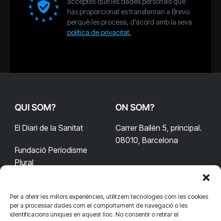
acceptes que les dades personals que
has proporcionat es transferiran a Brevo
perquè les processi, d’acord amb la seva
política de privacitat.
QUI SOM?
ON SOM?
El Diari de la Sanitat
Carrer Bailén 5, principal.
08010, Barcelona
Fundació Periodisme
Plural
Per a oferir les millors experiències, utilitzem tecnologies com les cookies
CONTACTA'NS
CONNECTA
per a processar dades com el comportament de navegació o les
identificacions úniques en aquest lloc. No consentir o retirar el