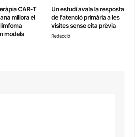
teràpia CAR-T
Un estudi avala la resposta
ana millora el
de l’atenció primària a les
l limfoma
visites sense cita prèvia
 en models
Redacció