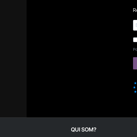
Re
Po
QUI SOM?