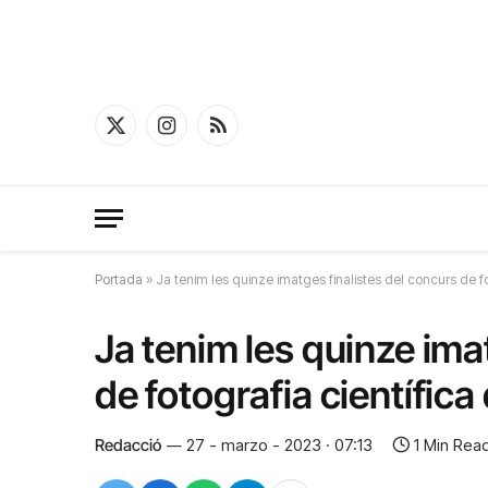
X
Instagram
RSS
(Twitter)
Portada
»
Ja tenim les quinze imatges finalistes del concurs de fo
Ja tenim les quinze ima
de fotografia científic
Redacció
27 - marzo - 2023 · 07:13
1 Min Rea