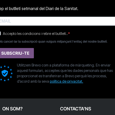
p el butlletí setmanal del Diari de la Sanitat.
Accepto les condicions i rebre el butlletí..
ts cancel·lar la subscripció quan vulguis mitjançant l’enllaç del nostre butlletí.
SUBSCRIU-TE
Utilitzem Brevo com a plataforma de màrqueting. En enviar
aquest formulari, acceptes que les dades personals que has
proporcionat es transferiran a Brevo perquè les processi,
d’acord amb la seva
política de privacitat.
ON SOM?
CONTACTA'NS