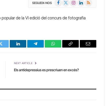
Facebook
X
Instagram
LinkedIn
RSS
SEGUEIX-NOS
(Twitter)
popular de la VI edició del concurs de fotografia
Twitter
LinkedIn
Telegram
WhatsApp
Copy
Email
Link
NEXT ARTICLE
Els antidepressius es prescriuen en excés?