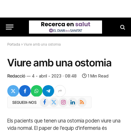
Portada
»
Viure amb una ostomia
Viure amb una ostomia
Redacció
4 - abril - 2023 · 08:48
1 Min Read
Facebook
X
Instagram
LinkedIn
RSS
SEGUEIX-NOS
(Twitter)
Els pacients que tenen una ostomia poden viure una
vida normal. El paper de l’equip d’infermeria és