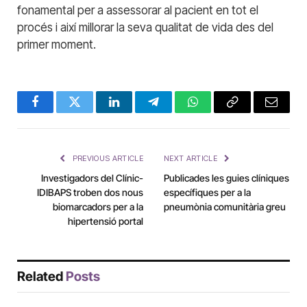
fonamental per a assessorar al pacient en tot el
procés i així millorar la seva qualitat de vida des del
primer moment.
Facebook
Twitter
LinkedIn
Telegram
WhatsApp
Copy
Email
Link
PREVIOUS ARTICLE
NEXT ARTICLE
Investigadors del Clínic-
Publicades les guies clíniques
IDIBAPS troben dos nous
específiques per a la
biomarcadors per a la
pneumònia comunitària greu
hipertensió portal
Related
Posts