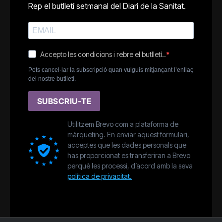
Rep el butlletí setmanal del Diari de la Sanitat.
Accepto les condicions i rebre el butlletí..
Pots cancel·lar la subscripció quan vulguis mitjançant l’enllaç
del nostre butlletí.
SUBSCRIU-TE
Utilitzem Brevo com a plataforma de
màrqueting. En enviar aquest formulari,
acceptes que les dades personals que
has proporcionat es transferiran a Brevo
perquè les processi, d’acord amb la seva
política de privacitat.