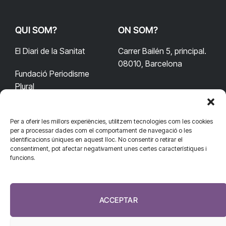
QUI SOM?
ON SOM?
El Diari de la Sanitat
Carrer Bailén 5, principal.
08010, Barcelona
Fundació Periodisme
Plural
Per a oferir les millors experiències, utilitzem tecnologies com les cookies
CONTACTA'NS
CONNECTA
per a processar dades com el comportament de navegació o les
identificacions úniques en aquest lloc. No consentir o retirar el
redaccio@diarisanitat.cat
consentiment, pot afectar negativament unes certes característiques i
Facebook
X
YouTube
Telegram
funcions.
(Twitter)
Telèfon:
RSS
932 311 247
ACCEPTAR