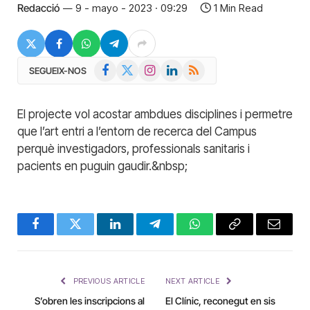
Redacció
9 - mayo - 2023 · 09:29
1 Min Read
Facebook
X
Instagram
LinkedIn
RSS
SEGUEIX-NOS
(Twitter)
El projecte vol acostar ambdues disciplines i permetre
que l’art entri a l’entorn de recerca del Campus
perquè investigadors, professionals sanitaris i
pacients en puguin gaudir.&nbsp;
Facebook
Twitter
LinkedIn
Telegram
WhatsApp
Copy
Email
Link
PREVIOUS ARTICLE
NEXT ARTICLE
S’obren les inscripcions al
El Clínic, reconegut en sis