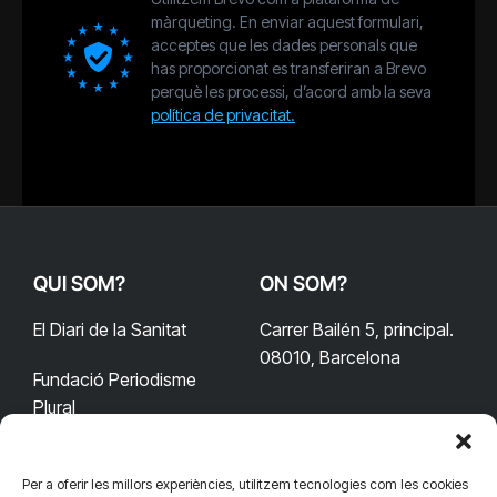
màrqueting. En enviar aquest formulari,
acceptes que les dades personals que
has proporcionat es transferiran a Brevo
perquè les processi, d’acord amb la seva
política de privacitat.
QUI SOM?
ON SOM?
El Diari de la Sanitat
Carrer Bailén 5, principal.
08010, Barcelona
Fundació Periodisme
Plural
Per a oferir les millors experiències, utilitzem tecnologies com les cookies