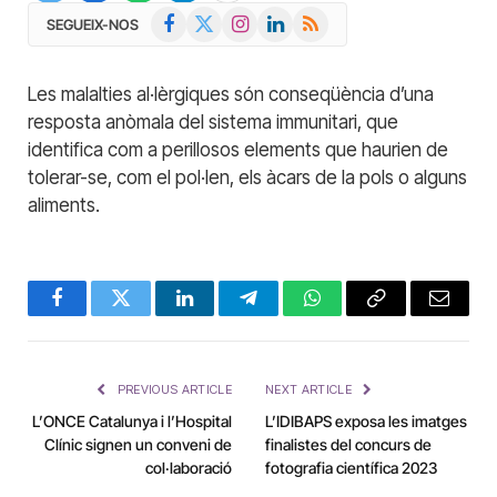
Facebook
X
Instagram
LinkedIn
RSS
SEGUEIX-NOS
(Twitter)
Les malalties al·lèrgiques són conseqüència d’una
resposta anòmala del sistema immunitari, que
identifica com a perillosos elements que haurien de
tolerar-se, com el pol·len, els àcars de la pols o alguns
aliments.
Facebook
Twitter
LinkedIn
Telegram
WhatsApp
Copy
Email
Link
PREVIOUS ARTICLE
NEXT ARTICLE
L’ONCE Catalunya i l’Hospital
L’IDIBAPS exposa les imatges
Clínic signen un conveni de
finalistes del concurs de
col·laboració
fotografia científica 2023