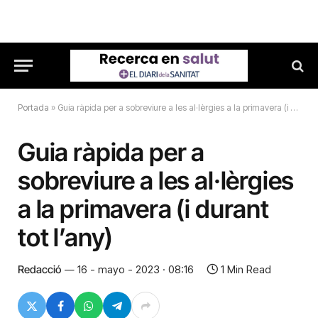
Portada
»
Guia ràpida per a sobreviure a les al·lèrgies a la primavera (i durant tot l’any)
Guia ràpida per a
sobreviure a les al·lèrgies
a la primavera (i durant
tot l’any)
Redacció
16 - mayo - 2023 · 08:16
1 Min Read