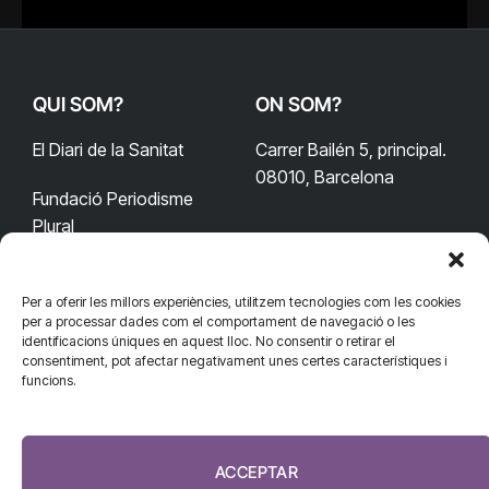
QUI SOM?
ON SOM?
El Diari de la Sanitat
Carrer Bailén 5, principal.
08010, Barcelona
Fundació Periodisme
Plural
Per a oferir les millors experiències, utilitzem tecnologies com les cookies
CONTACTA'NS
CONNECTA
per a processar dades com el comportament de navegació o les
identificacions úniques en aquest lloc. No consentir o retirar el
redaccio@diarisanitat.cat
consentiment, pot afectar negativament unes certes característiques i
Facebook
X
YouTube
Telegram
funcions.
(Twitter)
Telèfon:
RSS
932 311 247
ACCEPTAR