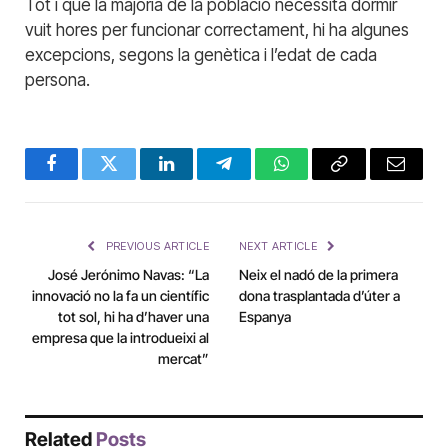
Tot i que la majoria de la població necessita dormir
vuit hores per funcionar correctament, hi ha algunes
excepcions, segons la genètica i l’edat de cada
persona.
Facebook
Twitter
LinkedIn
Telegram
WhatsApp
Copy
Email
Link
PREVIOUS ARTICLE
NEXT ARTICLE
José Jerónimo Navas: “La
Neix el nadó de la primera
innovació no la fa un científic
dona trasplantada d’úter a
tot sol, hi ha d’haver una
Espanya
empresa que la introdueixi al
mercat”
Related
Posts