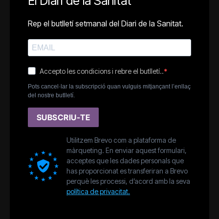
El Diari de la Sanitat
Rep el butlletí setmanal del Diari de la Sanitat.
Accepto les condicions i rebre el butlletí..
Pots cancel·lar la subscripció quan vulguis mitjançant l’enllaç
del nostre butlletí.
SUBSCRIU-TE
Utilitzem Brevo com a plataforma de
màrqueting. En enviar aquest formulari,
acceptes que les dades personals que
has proporcionat es transferiran a Brevo
perquè les processi, d’acord amb la seva
política de privacitat.