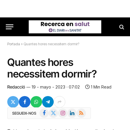
Portada
»
Quantes hores necessitem dormir?
Quantes hores
necessitem dormir?
Redacció
19 - mayo - 2023 · 07:02
1 Min Read
Facebook
X
Instagram
LinkedIn
RSS
SEGUEIX-NOS
(Twitter)