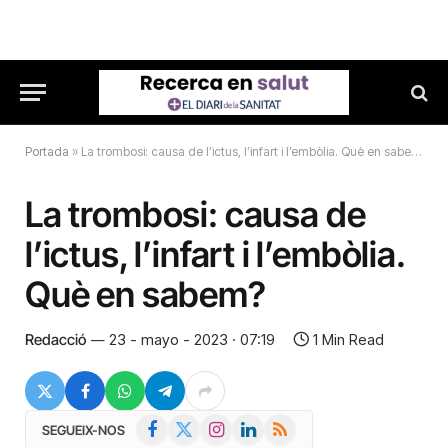
Portada
»
La trombosi: causa de l’ictus, l’infart i l’embòlia. Què en sabem?
La trombosi: causa de
l’ictus, l’infart i l’embòlia.
Què en sabem?
Redacció
23 - mayo - 2023 · 07:19
1 Min Read
Facebook
X
Instagram
LinkedIn
RSS
SEGUEIX-NOS
(Twitter)