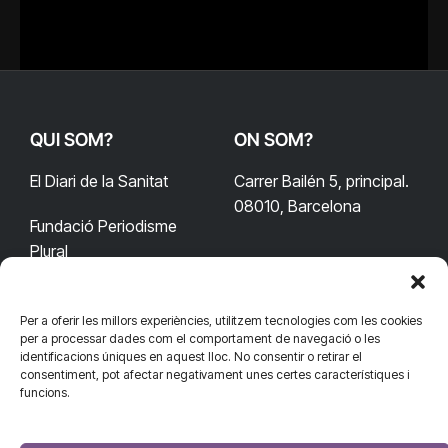
QUI SOM?
ON SOM?
El Diari de la Sanitat
Carrer Bailén 5, principal.
08010, Barcelona
Fundació Periodisme
Plural
Per a oferir les millors experiències, utilitzem tecnologies com les cookies
CONTACTA'NS
CONNECTA
per a processar dades com el comportament de navegació o les
identificacions úniques en aquest lloc. No consentir o retirar el
redaccio@diarisanitat.cat
consentiment, pot afectar negativament unes certes característiques i
Facebook
X
YouTube
Telegram
funcions.
(Twitter)
Telèfon:
RSS