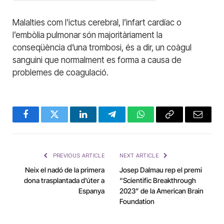
Malalties com l’ictus cerebral, l’infart cardíac o
l’embòlia pulmonar són majoritàriament la
conseqüència d’una trombosi, és a dir, un coàgul
sanguini que normalment es forma a causa de
problemes de coagulació.
Facebook
Twitter
LinkedIn
Telegram
WhatsApp
Copy
Email
Link
PREVIOUS ARTICLE
NEXT ARTICLE
Neix el nadó de la primera
Josep Dalmau rep el premi
dona trasplantada d’úter a
“Scientific Breakthrough
Espanya
2023” de la American Brain
Foundation