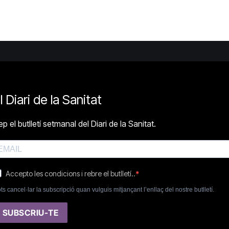
l Diari de la Sanitat
p el butlletí setmanal del Diari de la Sanitat.
Accepto les condicions i rebre el butlletí..
ts cancel·lar la subscripció quan vulguis mitjançant l’enllaç del nostre butlletí.
SUBSCRIU-TE