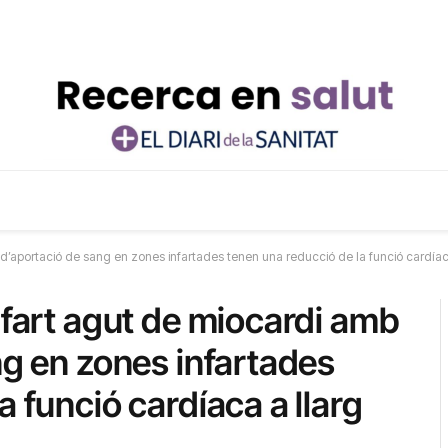
 d’aportació de sang en zones infartades tenen una reducció de la funció cardíaca
nfart agut de miocardi amb
ng en zones infartades
a funció cardíaca a llarg