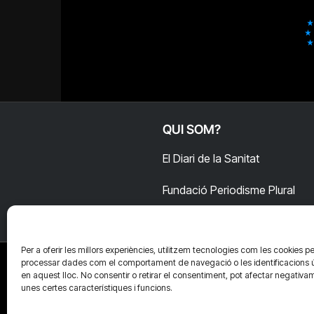
QUI SOM?
El Diari de la Sanitat
Fundació Periodisme Plural
Per a oferir les millors experiències, utilitzem tecnologies com les cookies pe
processar dades com el comportament de navegació o les identificacions 
en aquest lloc. No consentir o retirar el consentiment, pot afectar negativa
unes certes característiques i funcions.