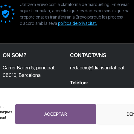
Utilitzem Brevo com a plataforma de màrqueting. En enviar
aquest formulari, acceptes que les dades personals que has
proporcionat es transferiran a Brevo perquè les processi,
d’acord amb la seva
política de privacitat.
ON SOM?
CONTACTA'NS
Carrer Bailén 5, principal.
redaccio@diarisanitat.cat
08010, Barcelona
Telèfon:
932 311 247
r a
úniques
ACCEPTAR
DE
ment