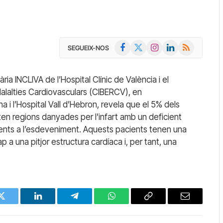
Facebook
X
Instagram
LinkedIn
RSS
SEGUEIX-NOS
(Twitter)
tària INCLIVA de l’Hospital Clínic de València i el
lalties Cardiovasculars (CIBERCV), en
na i l’Hospital Vall d’Hebron, revela que el 5% dels
en regions danyades per l’infart amb un deficient
ents a l’esdeveniment. Aquests pacients tenen una
 a una pitjor estructura cardíaca i, per tant, una
Twitter
LinkedIn
Telegram
WhatsApp
Copy
Email
Link