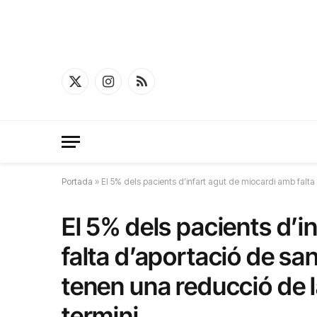
X
Instagram
RSS
(Twitter)
Portada
»
El 5% dels pacients d’infart agut de miocardi amb falta
El 5% dels pacients d’i
falta d’aportació de sa
tenen una reducció de l
termini