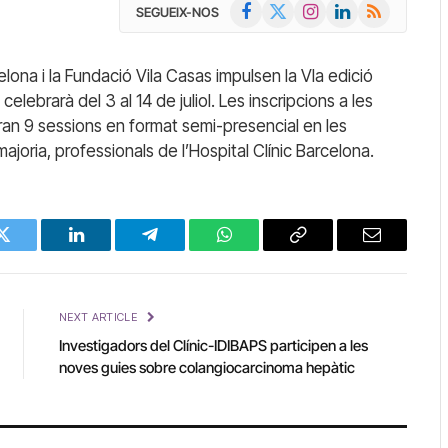
Facebook
X
Instagram
LinkedIn
RSS
SEGUEIX-NOS
(Twitter)
celona i la Fundació Vila Casas impulsen la VIa edició
lebrarà del 3 al 14 de juliol. Les inscripcions a les
ran 9 sessions en format semi-presencial en les
ajoria, professionals de l’Hospital Clínic Barcelona.
Twitter
LinkedIn
Telegram
WhatsApp
Copy
Email
Link
NEXT ARTICLE
Investigadors del Clínic-IDIBAPS participen a les
noves guies sobre colangiocarcinoma hepàtic