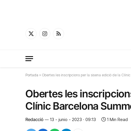
X
Instagram
RSS
(Twitter)
Portada
»
Obertes les inscripcions per la sisena edició de la Clí
Obertes les inscripcions
Clínic Barcelona Summ
Redacció
13 - junio - 2023 · 09:13
1 Min Read