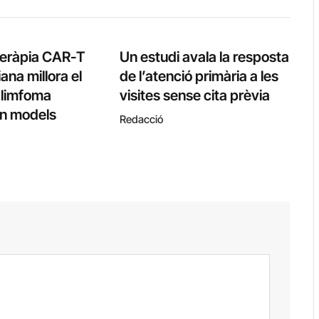
teràpia CAR-T
Un estudi avala la resposta
ana millora el
de l’atenció primària a les
l limfoma
visites sense cita prèvia
 en models
Redacció