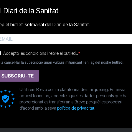
l Diari de la Sanitat
p el butlletí setmanal del Diari de la Sanitat.
Accepto les condicions i rebre el butlletí..
ts cancel·lar la subscripció quan vulguis mitjançant l’enllaç del nostre butlletí.
SUBSCRIU-TE
Utilitzem Brevo com a plataforma de màrqueting. En enviar
aquest formulari, acceptes que les dades personals que has
proporcionat es transferiran a Brevo perquè les processi,
d’acord amb la seva
política de privacitat.