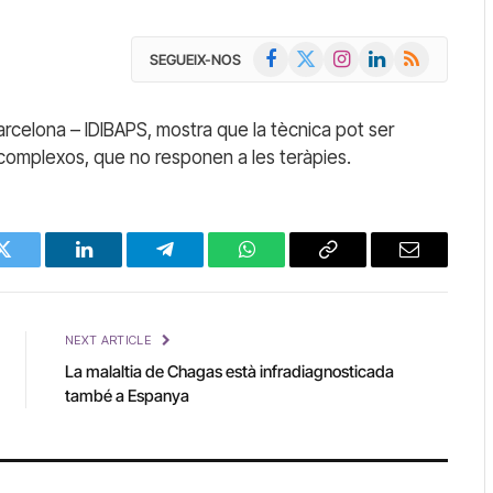
Facebook
X
Instagram
LinkedIn
RSS
SEGUEIX-NOS
(Twitter)
 Barcelona – IDIBAPS, mostra que la tècnica pot ser
s complexos, que no responen a les teràpies.
Twitter
LinkedIn
Telegram
WhatsApp
Copy
Email
Link
NEXT ARTICLE
La malaltia de Chagas està infradiagnosticada
també a Espanya