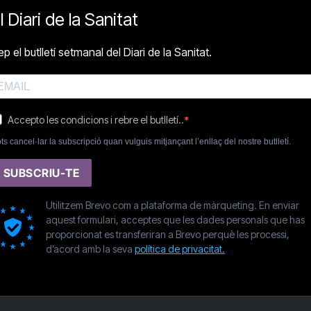
l Diari de la Sanitat
p el butlletí setmanal del Diari de la Sanitat.
Accepto les condicions i rebre el butlletí..
ts cancel·lar la subscripció quan vulguis mitjançant l’enllaç del nostre butlletí.
SUBSCRIU-TE
Utilitzem Brevo com a plataforma de màrqueting. En enviar
aquest formulari, acceptes que les dades personals que has
proporcionat es transferiran a Brevo perquè les processi,
d’acord amb la seva
política de privacitat.