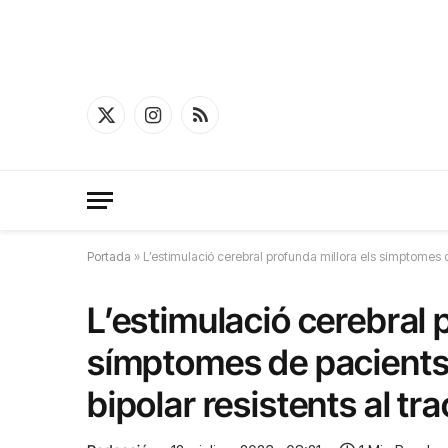
X
Instagram
RSS
(Twitter)
Portada
»
L’estimulació cerebral profunda millora els símptomes de
L’estimulació cerebral 
símptomes de pacients 
bipolar resistents al t