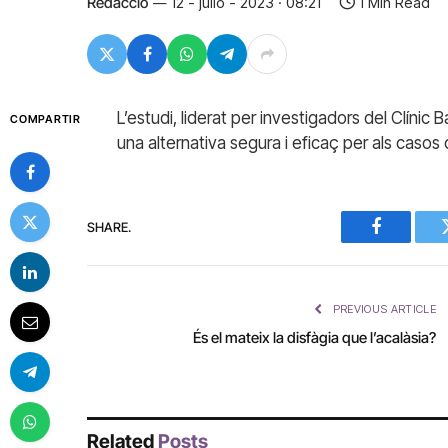
Redacció
12 - julio - 2023 · 08:21
1 Min Read
L’estudi, liderat per investigadors del Clínic
COMPARTIR
una alternativa segura i eficaç per als caso
SHARE.
Facebook
PREVIOUS ARTICLE
És el mateix la disfàgia que l’acalàsia?
Related
Posts