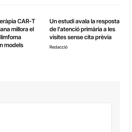
teràpia CAR-T
Un estudi avala la resposta
ana millora el
de l’atenció primària a les
l limfoma
visites sense cita prèvia
 en models
Redacció