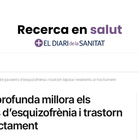
 pacients d’esquizofrènia i trastorn bipolar resistents al tractament
profunda millora els
d’esquizofrènia i trastorn
ractament