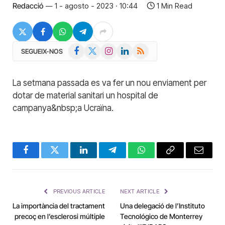
Redacció
1 - agosto - 2023 · 10:44
1 Min Read
Facebook
X
Instagram
LinkedIn
RSS
SEGUEIX-NOS
(Twitter)
La setmana passada es va fer un nou enviament per
dotar de material sanitari un hospital de
campanya&nbsp;a Ucraïna.
Facebook
Twitter
LinkedIn
Telegram
WhatsApp
Copy
Email
Link
PREVIOUS ARTICLE
NEXT ARTICLE
La importància del tractament
Una delegació de l’Instituto
precoç en l’esclerosi múltiple
Tecnológico de Monterrey