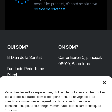
perquè les processi, d’acord amb la seva
política de privacitat.
QUI SOM?
ON SOM?
El Diari de la Sanitat
Carrer Bailén 5, principal.
08010, Barcelona
Fundació Periodisme
Plural
Per a oferir les millors experiències, utilitzem tecnologies com les cookies
CONTACTA'NS
CONNECTA
per a processar dades com el comportament de navegació o les
identificacions úniques en aquest lloc. No consentir o retirar el
redaccio@diarisanitat.cat
consentiment, pot afectar negativament unes certes característiques i
Facebook
X
YouTube
Telegram
funcions.