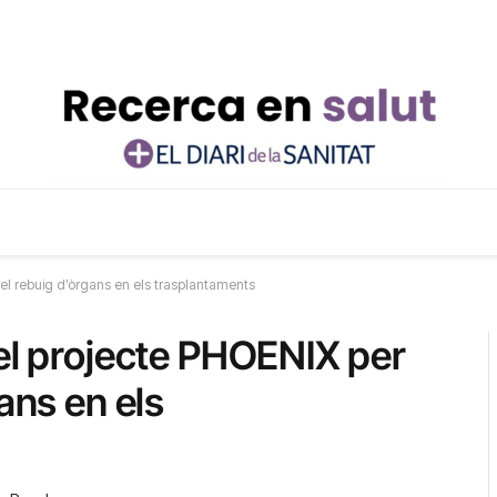
 el rebuig d’òrgans en els trasplantaments
 el projecte PHOENIX per
ans en els