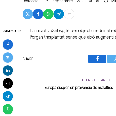
Redacció
26 - septiembre - 2023 · 09:35
1 M
La iniciativa&nbsp;té per objectiu reduir el re
COMPARTIR
l’òrgan trasplantat sense que això augmenti e
SHARE.
Facebook
PREVIOUS ARTICLE
Europa suspèn en prevenció de malalties