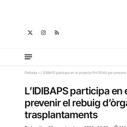
X
Instagram
RSS
(Twitter)
Portada
»
L’IDIBAPS participa en el projecte PHOENIX per prevenir
L’IDIBAPS participa en
prevenir el rebuig d’òrg
trasplantaments