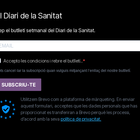
l Diari de la Sanitat
p el butlletí setmanal del Diari de la Sanitat.
Accepto les condicions i rebre el butlletí..
ts cancel·lar la subscripció quan vulguis mitjançant l’enllaç del nostre butlletí.
SUBSCRIU-TE
Utilitzem Brevo com a plataforma de màrqueting. En enviar
aquest formulari, acceptes que les dades personals que has
proporcionat es transferiran a Brevo perquè les processi,
d’acord amb la seva
política de privacitat.