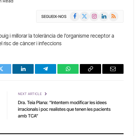
in Read
Facebook
X
Instagram
LinkedIn
RSS
SEGUEIX-NOS
(Twitter)
buig i millorar la tolerància de l’organisme receptor a
l risc de càncer i infeccions
Twitter
LinkedIn
Telegram
WhatsApp
Copy
Email
Link
NEXT ARTICLE
Dra. Teia Plana: “Intentem modificar les idees
irracionals i poc realistes que tenen les pacients
amb TCA”