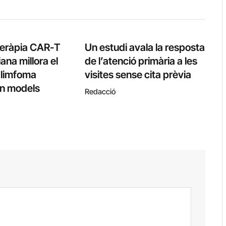
teràpia CAR-T
Un estudi avala la resposta
ana millora el
de l’atenció primària a les
l limfoma
visites sense cita prèvia
 en models
Redacció