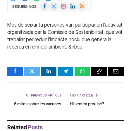
Facebook
X
Instagram
LinkedIn
RSS
SEGUEIX-NOS
(Twitter)
Més de seixanta persones van participar en l’activitat
organitzada per la Comissió de Sostenibilitat, que vol
treballar per reduir l’impacte nociu que genera la
recerca en el medi ambient. &nbsp;
Facebook
Twitter
LinkedIn
Telegram
WhatsApp
Copy
Email
Link
PREVIOUS ARTICLE
NEXT ARTICLE
6 mites sobre les vacunes
Hi sentim prou bé?
Related
Posts