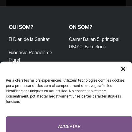
QUI SOM?
ON SOM?
El Diari de la Sanitat
Carrer Bailén 5, principal.
08010, Barcelona
Fundació Periodisme
Plural
Per a oferir les millors experiències, utilitzem tecnologies com les cookies
CONTACTA'NS
CONNECTA
per a processar dades com el comportament de navegació o les
identificacions úniques en aquest lloc. No consentir o retirar el
redaccio@diarisanitat.cat
consentiment, pot afectar negativament unes certes característiques i
Facebook
X
YouTube
Telegram
funcions.
(Twitter)
Telèfon:
RSS
932 311 247
ACCEPTAR