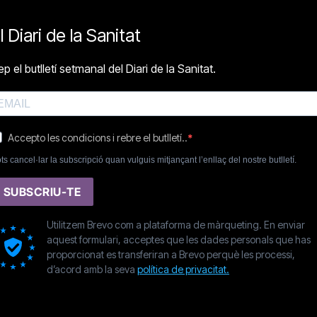
l Diari de la Sanitat
p el butlletí setmanal del Diari de la Sanitat.
Accepto les condicions i rebre el butlletí..
ts cancel·lar la subscripció quan vulguis mitjançant l’enllaç del nostre butlletí.
SUBSCRIU-TE
Utilitzem Brevo com a plataforma de màrqueting. En enviar
aquest formulari, acceptes que les dades personals que has
proporcionat es transferiran a Brevo perquè les processi,
d’acord amb la seva
política de privacitat.