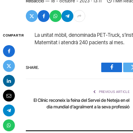
Redacció
18 - octubre - 2023 · 13:11
1 Min Rea
La unitat mòbil, denominada PET-Truck, s’instal
COMPARTIR
Maternitat i atendrà 240 pacients al mes.
SHARE.
Facebook
PREVIOUS ARTICLE
El Clínic reconeix la feina del Servei de Neteja en el
dia mundial d’agraïment a la seva professió