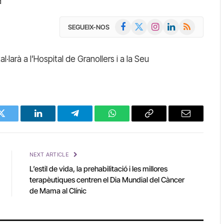
d
Facebook
X
Instagram
LinkedIn
RSS
SEGUEIX-NOS
(Twitter)
·larà a l’Hospital de Granollers i a la Seu
Twitter
LinkedIn
Telegram
WhatsApp
Copy
Email
Link
NEXT ARTICLE
L’estil de vida, la prehabilitació i les millores
terapèutiques centren el Dia Mundial del Càncer
de Mama al Clínic