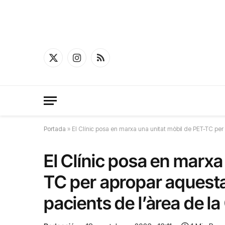
X
Instagram
RSS
(Twitter)
Portada
»
El Clínic posa en marxa una unitat mòbil de PET-TC per 
El Clínic posa en marxa
TC per apropar aquesta
pacients de l’àrea de la