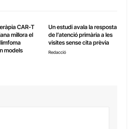
teràpia CAR-T
Un estudi avala la resposta
ana millora el
de l’atenció primària a les
l limfoma
visites sense cita prèvia
 en models
Redacció