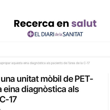
apropar aquesta eina diagnòstica als pacients de l’àrea de la C-17
 una unitat mòbil de PET-
 eina diagnòstica als
 C-17