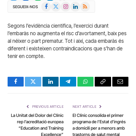
Facebook
X
Instagram
LinkedIn
RSS
SEGUEIX-NOS
(Twitter)
Segons l’evidència científica, l’exercici durant
l’embaràs no augmenta el risc d’avortament, baix pes
al néixer o part prematur. Tot i així, cada embaràs és
diferent i existeixen contraindicacions que s’han de
tenir en compte.
Facebook
Twitter
LinkedIn
Telegram
WhatsApp
Copy
Email
Link
PREVIOUS ARTICLE
NEXT ARTICLE
La Unitat del Dolor del Clínic
El Clínic consolida el primer
rep l’acreditació europea
programa de l’Estat d’ingrés
“Education and Training
a domicili per a menors amb
Excellence”
trastorns de salut mental