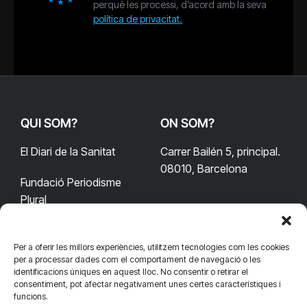
perquè les processi, d’acord amb la seva
política de privacitat.
QUI SOM?
ON SOM?
El Diari de la Sanitat
Carrer Bailén 5, principal.
08010, Barcelona
Fundació Periodisme
Plural
Per a oferir les millors experiències, utilitzem tecnologies com les cookies
CONTACTA'NS
CONNECTA
per a processar dades com el comportament de navegació o les
identificacions úniques en aquest lloc. No consentir o retirar el
redaccio@diarisanitat.cat
consentiment, pot afectar negativament unes certes característiques i
Facebook
X
YouTube
Telegram
funcions.