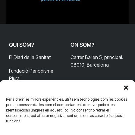
QUI SOM?
ON SOM?
El Diari de la Sanitat
Carrer Bailén 5, principal.
08010, Barcelona
Fundació Periodisme
Plural
Per a oferir les millors experiències, utilitzem tecnologies com les cookies
CONTACTA'NS
CONNECTA
per a processar dades com el comportament de navegació o les
identificacions úniques en aquest lloc. No consentir o retirar el
redaccio@diarisanitat.cat
consentiment, pot afectar negativament unes certes característiques i
Facebook
X
YouTube
Telegram
funcions.
(Twitter)
Telèfon:
RSS