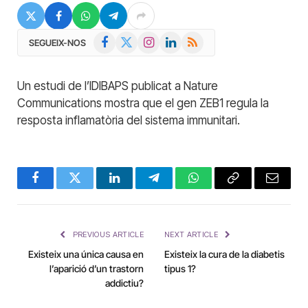
Facebook
X
Instagram
LinkedIn
RSS
SEGUEIX-NOS
(Twitter)
Un estudi de l’IDIBAPS publicat a Nature
Communications mostra que el gen ZEB1 regula la
resposta inflamatòria del sistema immunitari.
Facebook
Twitter
LinkedIn
Telegram
WhatsApp
Copy
Email
Link
PREVIOUS ARTICLE
NEXT ARTICLE
Existeix una única causa en
Existeix la cura de la diabetis
l’aparició d’un trastorn
tipus 1?
addictiu?