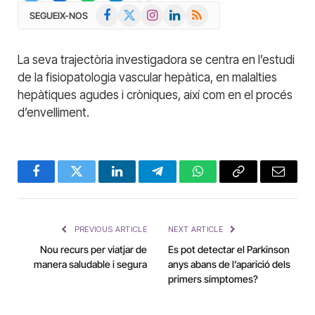
Facebook
X
Instagram
LinkedIn
RSS
SEGUEIX-NOS
(Twitter)
La seva trajectòria investigadora se centra en l’estudi
de la fisiopatologia vascular hepàtica, en malalties
hepàtiques agudes i cròniques, així com en el procés
d’envelliment.
Facebook
Twitter
LinkedIn
Telegram
WhatsApp
Copy
Email
Link
PREVIOUS ARTICLE
NEXT ARTICLE
Nou recurs per viatjar de
Es pot detectar el Parkinson
manera saludable i segura
anys abans de l’aparició dels
primers símptomes?