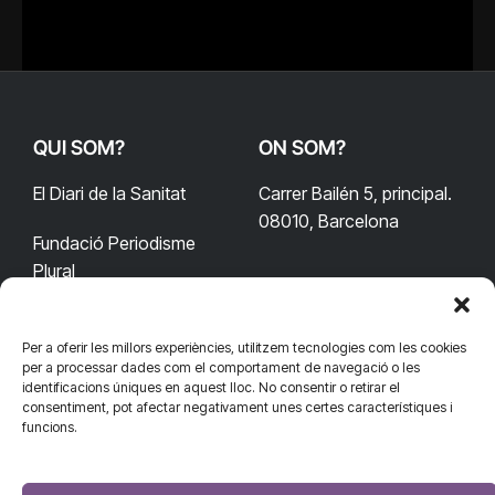
QUI SOM?
ON SOM?
El Diari de la Sanitat
Carrer Bailén 5, principal.
08010, Barcelona
Fundació Periodisme
Plural
Per a oferir les millors experiències, utilitzem tecnologies com les cookies
CONTACTA'NS
CONNECTA
per a processar dades com el comportament de navegació o les
identificacions úniques en aquest lloc. No consentir o retirar el
redaccio@diarisanitat.cat
consentiment, pot afectar negativament unes certes característiques i
Facebook
X
YouTube
Telegram
funcions.
(Twitter)
Telèfon:
RSS
932 311 247