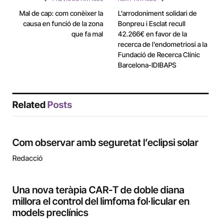
Mal de cap: com conèixer la
L’arrodoniment solidari de
causa en funció de la zona
Bonpreu i Esclat recull
que fa mal
42.266€ en favor de la
recerca de l’endometriosi a la
Fundació de Recerca Clínic
Barcelona-IDIBAPS
Related
Posts
Com observar amb seguretat l’eclipsi solar
Redacció
Una nova teràpia CAR-T de doble diana
millora el control del limfoma fol·licular en
models preclínics