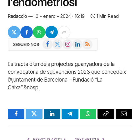
l’endometriosi
Redacció
10 - enero - 2024 · 16:19
1 Min Read
Facebook
X
Instagram
LinkedIn
RSS
SEGUEIX-NOS
(Twitter)
Es tracta d’un dels projectes guanyadors de la
convocatòria de subvencions 2023 que concedeix
l’Ajuntament de Barcelona – Fundació “La
Caixa”.&nbsp;
Facebook
Twitter
LinkedIn
Telegram
WhatsApp
Copy
Email
Link
PREVIOUS ARTICLE
NEXT ARTICLE