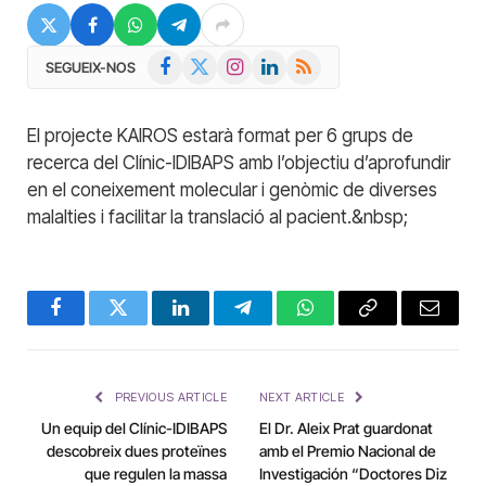
Facebook
X
Instagram
LinkedIn
RSS
SEGUEIX-NOS
(Twitter)
El projecte KAIROS estarà format per 6 grups de
recerca del Clínic-IDIBAPS amb l’objectiu d’aprofundir
en el coneixement molecular i genòmic de diverses
malalties i facilitar la translació al pacient.&nbsp;
Facebook
Twitter
LinkedIn
Telegram
WhatsApp
Copy
Email
Link
PREVIOUS ARTICLE
NEXT ARTICLE
Un equip del Clínic-IDIBAPS
El Dr. Aleix Prat guardonat
descobreix dues proteïnes
amb el Premio Nacional de
que regulen la massa
Investigación “Doctores Diz