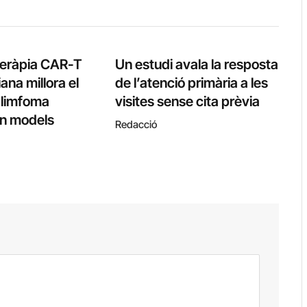
teràpia CAR-T
Un estudi avala la resposta
ana millora el
de l’atenció primària a les
l limfoma
visites sense cita prèvia
 en models
Redacció