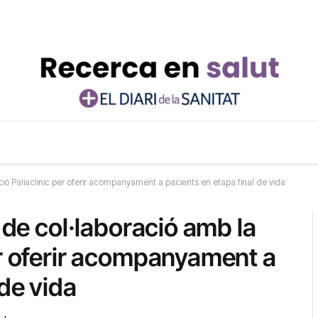
ió Paliaclinic per oferir acompanyament a pacients en etapa final de vida
 de col·laboració amb la
er oferir acompanyament a
 de vida