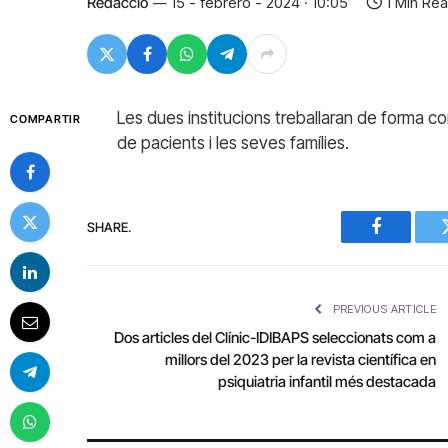
Redacció
15 - febrero - 2024 · 10:05
1 Min Re
Les dues institucions treballaran de forma conj
COMPARTIR
de pacients i les seves famílies.
SHARE.
Facebook
PREVIOUS ARTICLE
Dos articles del Clínic-IDIBAPS seleccionats com a
millors del 2023 per la revista científica en
psiquiatria infantil més destacada