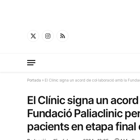
X
Instagram
RSS
(Twitter)
Portada
»
El Clínic signa un acord de col·laboració amb la Fundac
El Clínic signa un acord
Fundació Paliaclinic p
pacients en etapa final