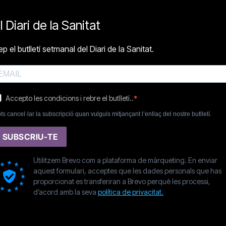
l Diari de la Sanitat
p el butlletí setmanal del Diari de la Sanitat.
Accepto les condicions i rebre el butlletí..
ts cancel·lar la subscripció quan vulguis mitjançant l’enllaç del nostre butlletí.
SUBSCRIU-TE
Utilitzem Brevo com a plataforma de màrqueting. En enviar
aquest formulari, acceptes que les dades personals que has
proporcionat es transferiran a Brevo perquè les processi,
d’acord amb la seva
política de privacitat.