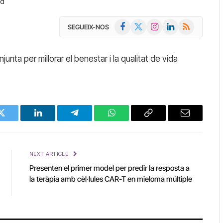
ad
Facebook
X
Instagram
LinkedIn
RSS
SEGUEIX-NOS
(Twitter)
unta per millorar el benestar i la qualitat de vida
Twitter
LinkedIn
Telegram
WhatsApp
Copy
Email
Link
NEXT ARTICLE
Presenten el primer model per predir la resposta a
la teràpia amb cèl·lules CAR-T en mieloma múltiple