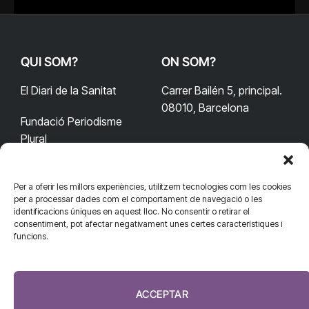
QUI SOM?
ON SOM?
El Diari de la Sanitat
Carrer Bailén 5, principal.
08010, Barcelona
Fundació Periodisme
Plural
Per a oferir les millors experiències, utilitzem tecnologies com les cookies
CONTACTA'NS
CONNECTA
per a processar dades com el comportament de navegació o les
identificacions úniques en aquest lloc. No consentir o retirar el
redaccio@diarisanitat.cat
consentiment, pot afectar negativament unes certes característiques i
Facebook
X
YouTube
Telegram
funcions.
(Twitter)
Telèfon:
RSS
932 311 247
ACCEPTAR