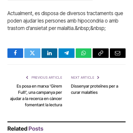
Actualment, es disposa de diversos tractaments que
poden ajudar les persones amb hipocondria o amb
trastorn d’ansietat per malaltia.&nbsp;&nbsp;
Facebook
Twitter
LinkedIn
Telegram
WhatsApp
Copy
Email
Link
PREVIOUS ARTICLE
NEXT ARTICLE
Es posa en marxa ‘Girem
Dissenyar proteïnes per a
Full!’, una campanya per
curar malalties
ajudar a la recerca en càncer
fomentant la lectura
Related
Posts