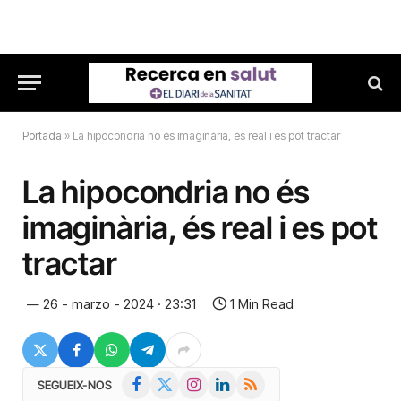
Portada
»
La hipocondria no és imaginària, és real i es pot tractar
La hipocondria no és
imaginària, és real i es pot
tractar
26 - marzo - 2024 · 23:31
1 Min Read
Facebook
X
Instagram
LinkedIn
RSS
SEGUEIX-NOS
(Twitter)