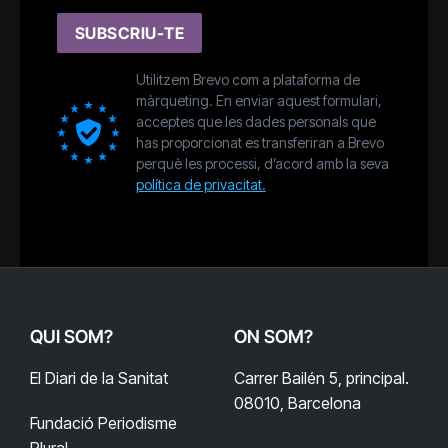
SUBSCRIU-TE
Utilitzem Brevo com a plataforma de
màrqueting. En enviar aquest formulari,
acceptes que les dades personals que
has proporcionat es transferiran a Brevo
perquè les processi, d’acord amb la seva
política de privacitat.
QUI SOM?
ON SOM?
El Diari de la Sanitat
Carrer Bailén 5, principal.
08010, Barcelona
Fundació Periodisme