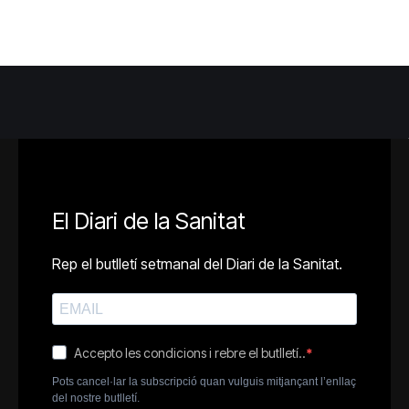
El Diari de la Sanitat
Rep el butlletí setmanal del Diari de la Sanitat.
Accepto les condicions i rebre el butlletí..
Pots cancel·lar la subscripció quan vulguis mitjançant l’enllaç
del nostre butlletí.