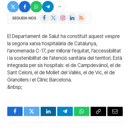
Facebook
X
Instagram
LinkedIn
RSS
SEGUEIX-NOS
(Twitter)
El Departament de Salut ha constituït aquest vespre
la segona xarxa hospitalària de Catalunya,
l’anomenada C-17, per millorar l’equitat, l’accessibilitat
i la sostenibilitat de l’atenció sanitària del territori. Està
integrada per sis hospitals: el de Campdevànol, el de
Sant Celoni, el de Mollet del Vallès, el de Vic, el de
Granollers i el Clínic Barcelona.
&nbsp;
Facebook
Twitter
LinkedIn
Telegram
WhatsApp
Copy
Email
Link