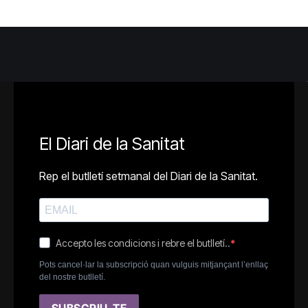
El Diari de la Sanitat
Rep el butlletí setmanal del Diari de la Sanitat.
Accepto les condicions i rebre el butlletí..
Pots cancel·lar la subscripció quan vulguis mitjançant l’enllaç
del nostre butlletí.
SUBSCRIU-TE