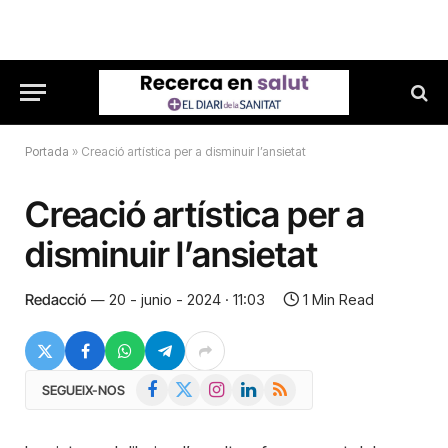
Portada
»
Creació artística per a disminuir l’ansietat
Creació artística per a
disminuir l’ansietat
Redacció
20 - junio - 2024 · 11:03
1 Min Read
Facebook
X
Instagram
LinkedIn
RSS
SEGUEIX-NOS
(Twitter)