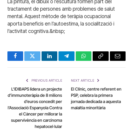
La pintura, el dibuix o l’escultura formen part del
tractament de persones amb problemes de salut
mental. Aquest mètode de teràpia ocupacional
aporta beneficis en l’autoestima, la socialització i
l’activitat cognitiva.&nbsp;
Facebook
Twitter
LinkedIn
Telegram
WhatsApp
Copy
Email
Link
PREVIOUS ARTICLE
NEXT ARTICLE
L’IDIBAPS lidera un projecte
El Clínic, centre referent en
d’immunoteràpia de 8 milions
PSP, celebra la primera
d’euros concedit per
jornada dedicada a aquesta
l’Associació Espanyola Contra
malaltia minoritària
el Càncer per millorar la
supervivència en carcinoma
hepatocel·lular