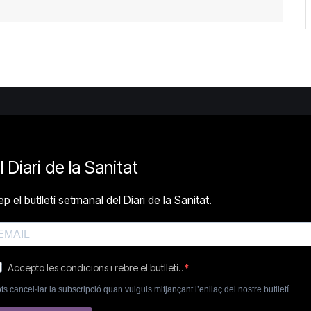
l Diari de la Sanitat
p el butlletí setmanal del Diari de la Sanitat.
Accepto les condicions i rebre el butlletí..
ts cancel·lar la subscripció quan vulguis mitjançant l’enllaç del nostre butlletí.