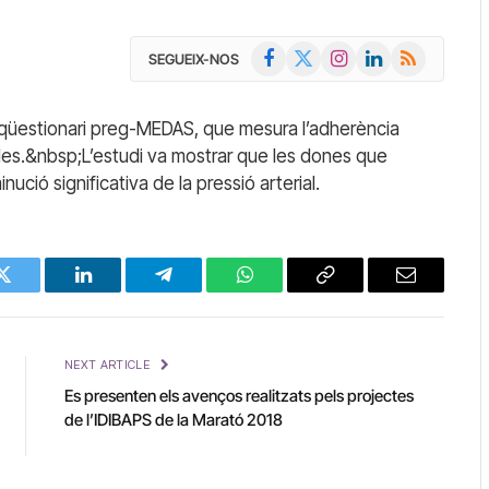
Facebook
X
Instagram
LinkedIn
RSS
SEGUEIX-NOS
(Twitter)
u qüestionari preg-MEDAS, que mesura l’adherència
des.&nbsp;L’estudi va mostrar que les dones que
ució significativa de la pressió arterial.
Twitter
LinkedIn
Telegram
WhatsApp
Copy
Email
Link
NEXT ARTICLE
Es presenten els avenços realitzats pels projectes
de l’IDIBAPS de la Marató 2018