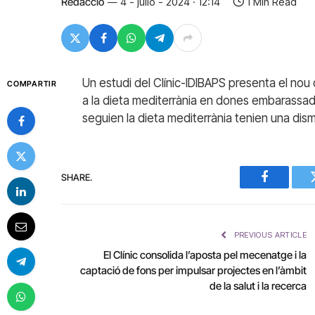
Redacció
4 - julio - 2024 · 12:14
1 Min Read
Un estudi del Clínic-IDIBAPS presenta el no
COMPARTIR
a la dieta mediterrània en dones embarassa
seguien la dieta mediterrània tenien una dismin
SHARE.
Facebook
PREVIOUS ARTICLE
El Clínic consolida l’aposta pel mecenatge i la
captació de fons per impulsar projectes en l’àmbit
de la salut i la recerca