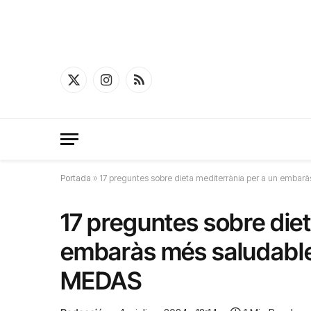
X
Instagram
RSS
(Twitter)
Portada
»
17 preguntes sobre dieta mediterrània per a un embar
17 preguntes sobre diet
embaràs més saludable:
MEDAS