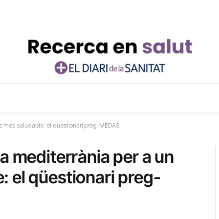
às més saludable: el qüestionari preg-MEDAS
a mediterrània per a un
 el qüestionari preg-