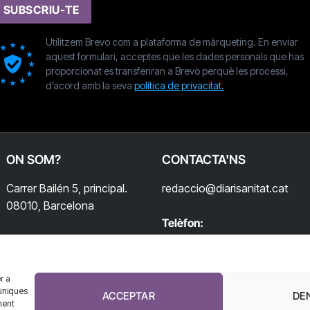
SUBSCRIU-TE
Utilitzem Brevo com a plataforma de màrqueting. En enviar
aquest formulari, acceptes que les dades personals que has
proporcionat es transferiran a Brevo perquè les processi,
d’acord amb la seva
política de privacitat.
ON SOM?
CONTACTA'NS
Carrer Bailén 5, principal.
redaccio@diarisanitat.cat
08010, Barcelona
Telèfon:
932 311 247
r a
úniques
ACCEPTAR
DE
ment