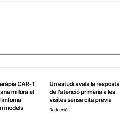
teràpia CAR-T
Un estudi avala la resposta
ana millora el
de l’atenció primària a les
l limfoma
visites sense cita prèvia
 en models
Redacció