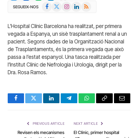
Facebook
X
Instagram
LinkedIn
RSS
SEGUEIX-NOS
(Twitter)
L’Hospital Clínic Barcelona ha realitzat, per primera
vegada a Espanya, un sisè trasplantament renal a un
pacient. Segons dades de la Organització Nacional
de Trasplantaments, és la primera vegada que això
passa a l’estat espanyol. Una tasca realitzada per
l’Institut Clínic de Nefrologia i Urologia, dirigit per la
Dra. Rosa Ramos.
Facebook
Twitter
LinkedIn
Telegram
WhatsApp
Copy
Email
Link
PREVIOUS ARTICLE
NEXT ARTICLE
Revisen els mecanismes
El Clínic, primer hospital