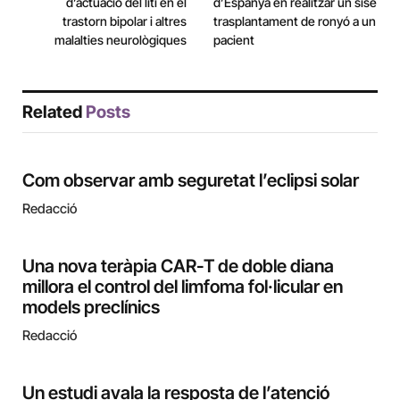
d’actuació del liti en el
d’Espanya en realitzar un sisè
trastorn bipolar i altres
trasplantament de ronyó a un
malalties neurològiques
pacient
Related
Posts
Com observar amb seguretat l’eclipsi solar
Redacció
Una nova teràpia CAR-T de doble diana
millora el control del limfoma fol·licular en
models preclínics
Redacció
Un estudi avala la resposta de l’atenció