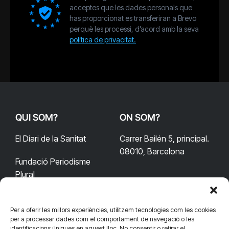
acceptes que les dades personals que
has proporcionat es transferiran a Brevo
perquè les processi, d’acord amb la seva
política de privacitat.
QUI SOM?
ON SOM?
El Diari de la Sanitat
Carrer Bailén 5, principal.
08010, Barcelona
Fundació Periodisme
Plural
Per a oferir les millors experiències, utilitzem tecnologies com les cookies
CONTACTA'NS
CONNECTA
per a processar dades com el comportament de navegació o les
identificacions úniques en aquest lloc. No consentir o retirar el