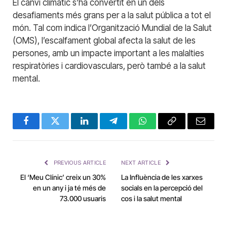
El canvi climàtic s’ha convertit en un dels
desafiaments més grans per a la salut pública a tot el
món. Tal com indica l’Organització Mundial de la Salut
(OMS), l’escalfament global afecta la salut de les
persones, amb un impacte important a les malalties
respiratòries i cardiovasculars, però també a la salut
mental.
Facebook
Twitter
LinkedIn
Telegram
WhatsApp
Copy
Email
Link
PREVIOUS ARTICLE
NEXT ARTICLE
El ‘Meu Clínic’ creix un 30%
La Influència de les xarxes
en un any i ja té més de
socials en la percepció del
73.000 usuaris
cos i la salut mental