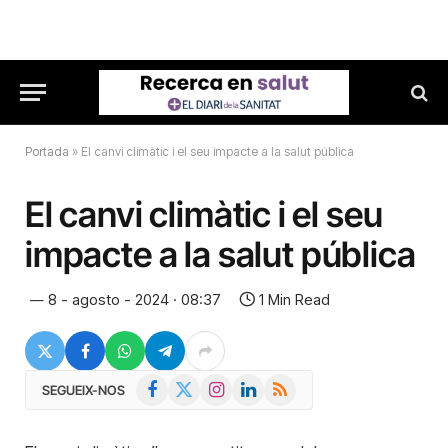
Portada
»
El canvi climàtic i el seu impacte a la salut pública
El canvi climàtic i el seu
impacte a la salut pública
8 - agosto - 2024 · 08:37
1 Min Read
Facebook
X
Instagram
LinkedIn
RSS
SEGUEIX-NOS
(Twitter)