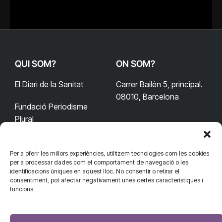
QUI SOM?
ON SOM?
El Diari de la Sanitat
Carrer Bailén 5, principal.
08010, Barcelona
Fundació Periodisme
Plural
Per a oferir les millors experiències, utilitzem tecnologies com les cookies
CONTACTA'NS
CONNECTA
per a processar dades com el comportament de navegació o les
identificacions úniques en aquest lloc. No consentir o retirar el
redaccio@diarisanitat.cat
consentiment, pot afectar negativament unes certes característiques i
Facebook
X
YouTube
Telegram
funcions.
(Twitter)
Telèfon:
RSS
932 311 247