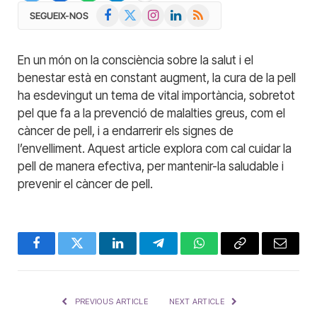
Facebook
X
Instagram
LinkedIn
RSS
SEGUEIX-NOS
(Twitter)
En un món on la consciència sobre la salut i el
benestar està en constant augment, la cura de la pell
ha esdevingut un tema de vital importància, sobretot
pel que fa a la prevenció de malalties greus, com el
càncer de pell, i a endarrerir els signes de
l’envelliment. Aquest article explora com cal cuidar la
pell de manera efectiva, per mantenir-la saludable i
prevenir el càncer de pell.
Facebook
Twitter
LinkedIn
Telegram
WhatsApp
Copy
Email
Link
PREVIOUS ARTICLE
NEXT ARTICLE