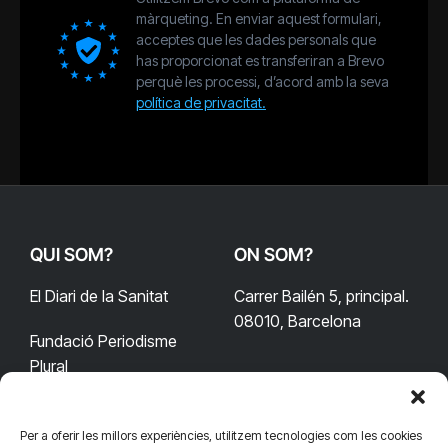
màrqueting. En enviar aquest formulari,
acceptes que les dades personals que
has proporcionat es transferiran a Brevo
perquè les processi, d’acord amb la seva
política de privacitat.
QUI SOM?
ON SOM?
El Diari de la Sanitat
Carrer Bailén 5, principal.
08010, Barcelona
Fundació Periodisme
Plural
Per a oferir les millors experiències, utilitzem tecnologies com les cookies
CONTACTA'NS
CONNECTA